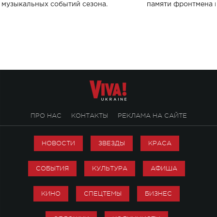
музыкальных событий сезона.
памяти фронтмена
Михаила Клименко. 
особенный музыкал
посвященный артист
стало символом ис
настоящей любви.
ПРО НАС
КОНТАКТЫ
РЕКЛАМА НА САЙТЕ
НОВОСТИ
ЗВЕЗДЫ
КРАСА
СОБЫТИЯ
КУЛЬТУРА
АФИША
КИНО
СПЕЦТЕМЫ
БИЗНЕС