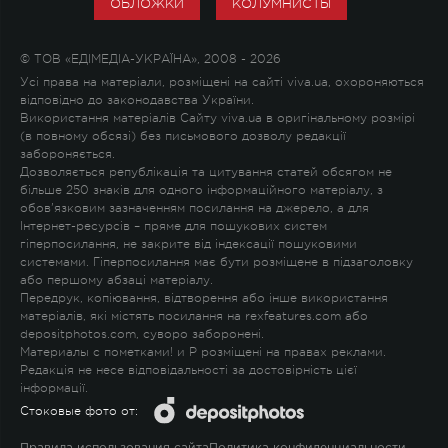
ОБЛОЖКИ
КОЛУМНИСТЫ
© ТОВ «ЕДІМЕДІА-УКРАЇНА», 2008 - 2026
Усі права на матеріали, розміщені на сайті viva.ua, охороняються
відповідно до законодавства України.
Використання матеріалів Сайту viva.ua в оригінальному розмірі
(в повному обсязі) без письмового дозволу редакції
забороняється.
Дозволяється републікація та цитування статей обсягом не
більше 250 знаків для одного інформаційного матеріалу, з
обов'язковим зазначенням посилання на джерело, а для
Інтернет-ресурсів – пряме для пошукових систем
гіперпосилання, не закрите від індексації пошуковими
системами. Гіперпосилання має бути розміщене в підзаголовку
або першому абзаці матеріалу.
Передрук, копіювання, відтворення або інше використання
матеріалів, які містять посилання на rexfeatures.com або
depositphotos.com, суворо заборонені.
Материалы с пометками
!
и
P
розміщені на правах реклами.
Редакція не несе відповідальності за достовірність цієї
інформації.
Стоковые фото от: