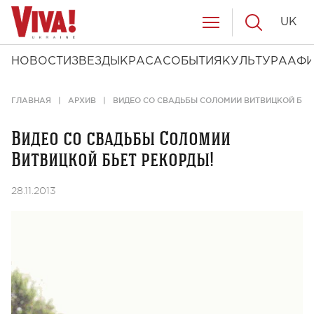
UK
НОВОСТИ
ЗВЕЗДЫ
КРАСА
СОБЫТИЯ
КУЛЬТУРА
АФ
ГЛАВНАЯ
АРХИВ
ВИДЕО СО СВАДЬБЫ СОЛОМИИ ВИТВИЦКОЙ БЬЕТ
Видео со свадьбы Соломии
Витвицкой бьет рекорды!
28.11.2013