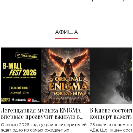
посмотреть в к
АФИША
Легендарная музыка ENIGMA
В Киеве состои
впервые прозвучит вживую в
концерт памят
Украине: где состоится концерт
Клименко: более
Осенью 2026 года украинских зрителей
25 июля в новом op
исполнят песн
ждет одно из самых ожидаемых
«Де, Що, Інше» сос