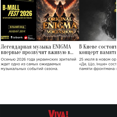
Легендарная музыка ENIGMA
В Киеве состои
впервые прозвучит вживую в
концерт памят
Украине: где состоится концерт
Клименко: более
Осенью 2026 года украинских зрителей
25 июля в новом op
исполнят песн
ждет одно из самых ожидаемых
«Де, Що, Інше» сос
музыкальных событий сезона.
памяти фронтмена
Михаила Клименко. 
особенный музыкал
посвященный артист
стало символом ис
настоящей любви.