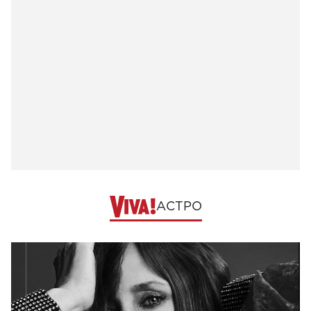
АСТРО