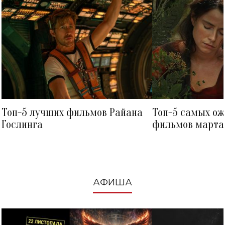
Топ-5 лучших фильмов Райана
Топ-5 самых о
Гослинга
фильмов марта 
посмотреть в к
АФИША