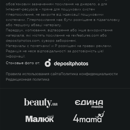
обов'язковим зазначенням посилання на джерело, а для
Інтернет-ресурсів – пряме для пошукових систем
гіперпосилання, не закрите від індексації пошуковими
системами. Гіперпосилання має бути розміщене в підзаголовку
або першому абзаці матеріалу.
Передрук, копіювання, відтворення або інше використання
матеріалів, які містять посилання на rexfeatures.com або
depositphotos.com, суворо заборонені.
Материалы с пометками
!
и
P
розміщені на правах реклами.
Редакція не несе відповідальності за достовірність цієї
інформації.
Стоковые фото от:
Правила использования сайта
Политика конфиденциальности
Редакционная политика