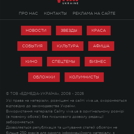
ПРО НАС
КОНТАКТЫ
РЕКЛАМА НА САЙТЕ
НОВОСТИ
ЗВЕЗДЫ
КРАСА
СОБЫТИЯ
КУЛЬТУРА
АФИША
КИНО
СПЕЦТЕМЫ
БИЗНЕС
ОБЛОЖКИ
КОЛУМНИСТЫ
© ТОВ «ЕДІМЕДІА-УКРАЇНА», 2008 - 2026
Усі права на матеріали, розміщені на сайті viva.ua, охороняються
відповідно до законодавства України.
Використання матеріалів Сайту viva.ua в оригінальному розмірі
(в повному обсязі) без письмового дозволу редакції
забороняється.
Дозволяється републікація та цитування статей обсягом не
більше 250 знаків для одного інформаційного матеріалу, з