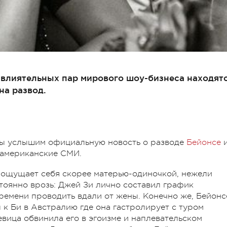
 влиятельных пар мирового шоу-бизнеса находят
на развод.
мы услышим официальную новость о разводе
Бейонсе
т американские СМИ.
а ощущает себя скорее матерью-одиночкой, нежели
тоянно врозь: Джей Зи лично составил график
времени проводить вдали от жены. Конечно же, Бейонс
л к Би в Австралию где она гастролирует с туром
певица обвинила его в эгоизме и наплевательском