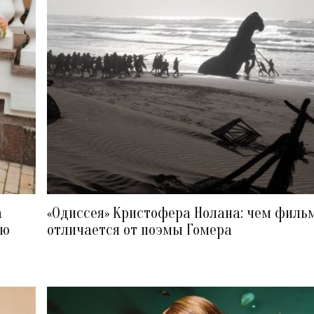
а
«Одиссея» Кристофера Нолана: чем филь
ию
отличается от поэмы Гомера