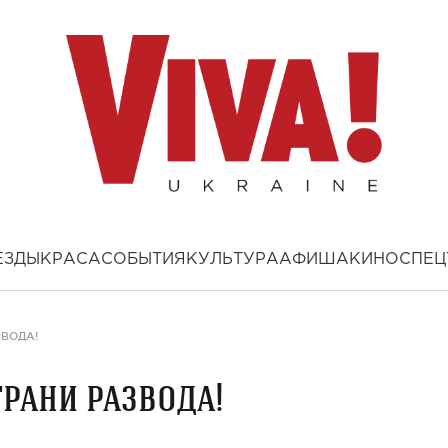
ЕЗДЫ
КРАСА
СОБЫТИЯ
КУЛЬТУРА
АФИША
КИНО
СПЕЦ
ЗВОДА!
грани развода!