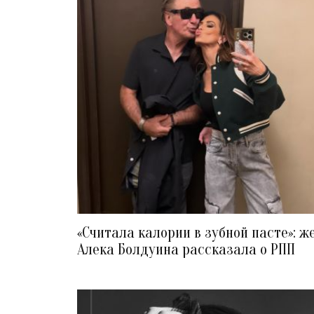
«Считала калории в зубной пасте»: ж
Алека Болдуина рассказала о РПП