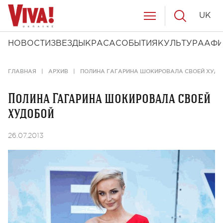
UK
НОВОСТИ
ЗВЕЗДЫ
КРАСА
СОБЫТИЯ
КУЛЬТУРА
АФ
ГЛАВНАЯ
АРХИВ
ПОЛИНА ГАГАРИНА ШОКИРОВАЛА СВОЕЙ ХУД
Полина Гагарина шокировала своей
худобой
26.07.2013