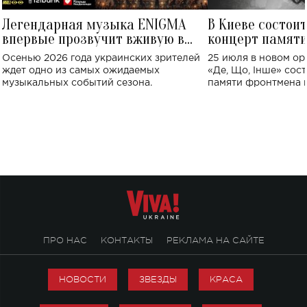
Легендарная музыка ENIGMA
В Киеве состои
впервые прозвучит вживую в
концерт памят
Украине: где состоится концерт
Клименко: более
Осенью 2026 года украинских зрителей
25 июля в новом op
исполнят песн
ждет одно из самых ожидаемых
«Де, Що, Інше» сос
музыкальных событий сезона.
памяти фронтмена
Михаила Клименко. 
особенный музыкал
посвященный артист
стало символом ис
настоящей любви.
ПРО НАС
КОНТАКТЫ
РЕКЛАМА НА САЙТЕ
НОВОСТИ
ЗВЕЗДЫ
КРАСА