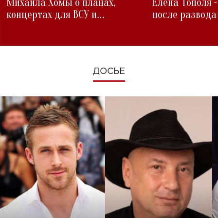
Михаила Хомы о планах,
Елена Тополя 
концертах для ВСУ и
после развода
изменениях во время войны
ДОСЬЕ