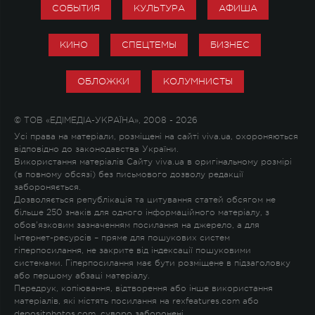
СОБЫТИЯ
КУЛЬТУРА
АФИША
КИНО
СПЕЦТЕМЫ
БИЗНЕС
ОБЛОЖКИ
КОЛУМНИСТЫ
© ТОВ «ЕДІМЕДІА-УКРАЇНА», 2008 - 2026
Усі права на матеріали, розміщені на сайті viva.ua, охороняються
відповідно до законодавства України.
Використання матеріалів Сайту viva.ua в оригінальному розмірі
(в повному обсязі) без письмового дозволу редакції
забороняється.
Дозволяється републікація та цитування статей обсягом не
більше 250 знаків для одного інформаційного матеріалу, з
обов'язковим зазначенням посилання на джерело, а для
Інтернет-ресурсів – пряме для пошукових систем
гіперпосилання, не закрите від індексації пошуковими
системами. Гіперпосилання має бути розміщене в підзаголовку
або першому абзаці матеріалу.
Передрук, копіювання, відтворення або інше використання
матеріалів, які містять посилання на rexfeatures.com або
depositphotos.com, суворо заборонені.