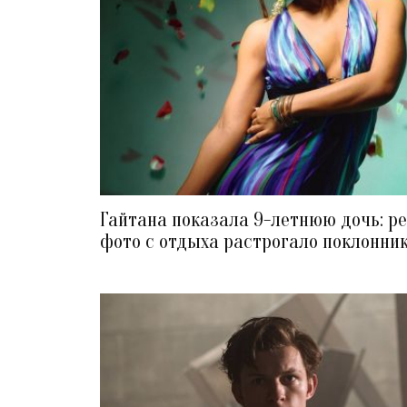
Гайтана показала 9-летнюю дочь: р
фото с отдыха растрогало поклонни