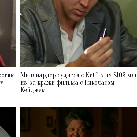
рогим
Миллиардер судится с Netflix на $105 мл
му
из-за кражи фильма с Николасом
Кейджем