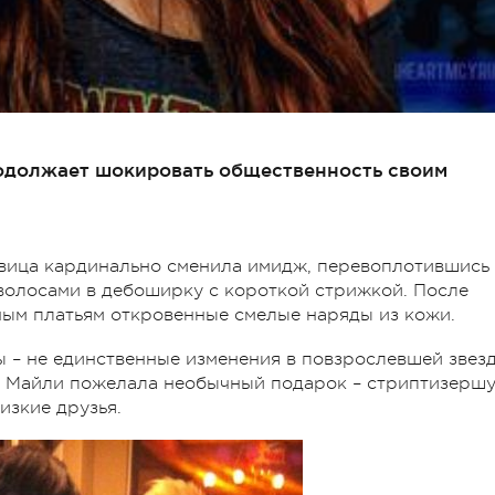
одолжает шокировать общественность своим
евица кардинально сменила имидж, перевоплотившись
олосами в дебоширку с короткой стрижкой. После
ым платьям откровенные смелые наряды из кожи.
 – не единственные изменения в повзрослевшей звез
я Майли пожелала необычный подарок – стриптизершу
изкие друзья.