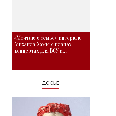
«Мечтаю о семье»: интервью
Михаила Хомы о планах,
концертах для ВСУ и
изменениях во время войны
ДОСЬЕ