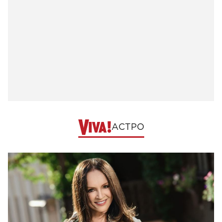
АСТРО