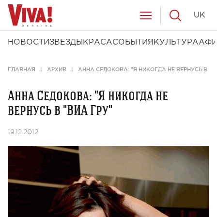
UK
НОВОСТИ
ЗВЕЗДЫ
КРАСА
СОБЫТИЯ
КУЛЬТУРА
АФ
ГЛАВНАЯ
АРХИВ
АННА СЕДОКОВА: "Я НИКОГДА НЕ ВЕРНУСЬ В "В
Анна Седокова: "Я никогда не
вернусь в "ВИА Гру"
19.12.2012