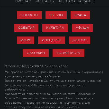
ПРО НАС
КОНТАКТЫ
РЕКЛАМА НА САЙТЕ
НОВОСТИ
ЗВЕЗДЫ
КРАСА
СОБЫТИЯ
КУЛЬТУРА
АФИША
КИНО
СПЕЦТЕМЫ
БИЗНЕС
ОБЛОЖКИ
КОЛУМНИСТЫ
© ТОВ «ЕДІМЕДІА-УКРАЇНА», 2008 - 2026
Усі права на матеріали, розміщені на сайті viva.ua, охороняються
відповідно до законодавства України.
Використання матеріалів Сайту viva.ua в оригінальному розмірі
(в повному обсязі) без письмового дозволу редакції
забороняється.
Дозволяється републікація та цитування статей обсягом не
більше 250 знаків для одного інформаційного матеріалу, з
обов'язковим зазначенням посилання на джерело, а для
Інтернет-ресурсів – пряме для пошукових систем