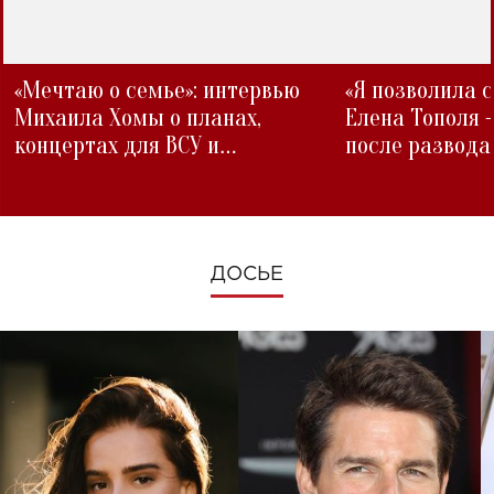
«Мечтаю о семье»: интервью
«Я позволила 
Михаила Хомы о планах,
Елена Тополя 
концертах для ВСУ и
после развода
изменениях во время войны
ДОСЬЕ