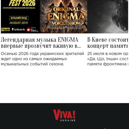
Легендарная музыка ENIGMA
В Киеве состои
впервые прозвучит вживую в
концерт памят
Украине: где состоится концерт
Клименко: более
Осенью 2026 года украинских зрителей
25 июля в новом op
исполнят песн
ждет одно из самых ожидаемых
«Де, Що, Інше» сос
музыкальных событий сезона.
памяти фронтмена
Михаила Клименко. 
особенный музыкал
посвященный артист
стало символом ис
настоящей любви.