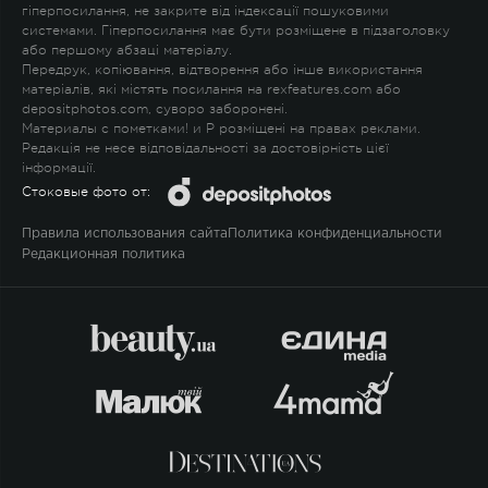
гіперпосилання, не закрите від індексації пошуковими
системами. Гіперпосилання має бути розміщене в підзаголовку
або першому абзаці матеріалу.
Передрук, копіювання, відтворення або інше використання
матеріалів, які містять посилання на rexfeatures.com або
depositphotos.com, суворо заборонені.
Материалы с пометками
!
и
P
розміщені на правах реклами.
Редакція не несе відповідальності за достовірність цієї
інформації.
Стоковые фото от:
Правила использования сайта
Политика конфиденциальности
Редакционная политика