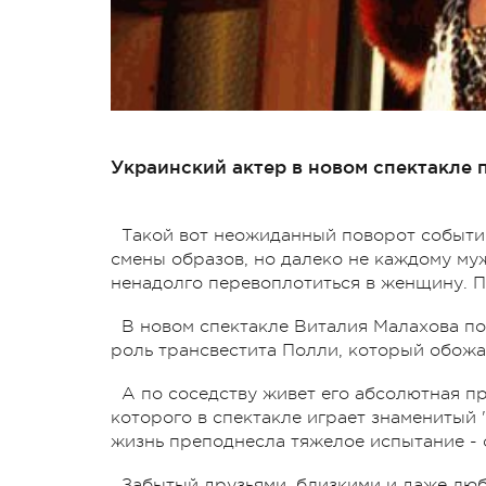
Украинский актер в новом спектакле 
Такой вот неожиданный поворот событи
смены образов, но далеко не каждому му
ненадолго перевоплотиться в женщину. Пу
В новом спектакле Виталия Малахова по
роль трансвестита Полли, который обожае
А по соседству живет его абсолютная п
которого в спектакле играет знаменитый
жизнь преподнесла тяжелое испытание - 
Забытый друзьями, близкими и даже люб