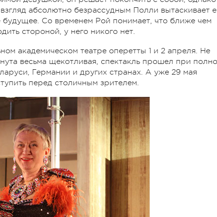
взгляд абсолютно безрассудным Полли вытаскивает е
е будущее. Со временем Рой понимает, что ближе чем
дить стороной, у него никого нет.
ом академическом театре оперетты 1 и 2 апреля. Не
ронута весьма щекотливая, спектакль прошел при полн
еларуси, Германии и других странах. А уже 29 мая
ступить перед столичным зрителем.