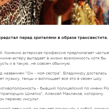
предстал перед зрителями в образе трансвестита.
й. Конечно актерская профессия предполагает частые
жчине-актеру выпадает в жизни возможность хотя бы
сть и в такую...не совсем обычную.
д названием "Он - моя сестра", Владимиру досталась
т музыку, танцы и воплощает все это в своем шоу.
ротивоположность - бывший полицейский по имени Ро
 "прапорщик Шматко", Алексей Маклаков, которому
он перенес инсульт.
имой девушкой, он решает покончить с собой, однако