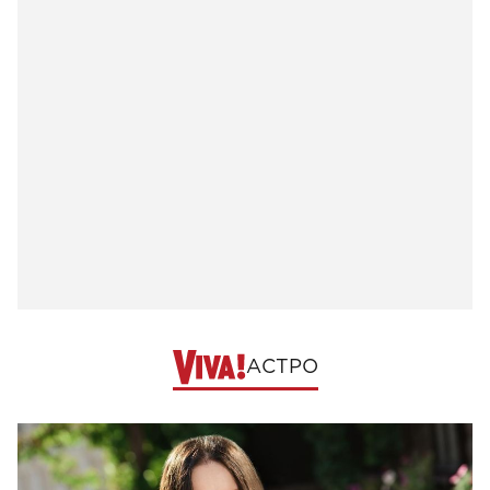
АСТРО