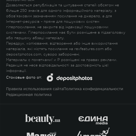
Дозволяється републікація та цитування статей обсягом не
більше 250 знаків для одного інформаційного матеріалу, з
обов'язковим зазначенням посилання на джерело, а для
Інтернет-ресурсів – пряме для пошукових систем
гіперпосилання, не закрите від індексації пошуковими
системами. Гіперпосилання має бути розміщене в підзаголовку
або першому абзаці матеріалу.
Передрук, копіювання, відтворення або інше використання
матеріалів, які містять посилання на rexfeatures.com або
depositphotos.com, суворо заборонені.
Материалы с пометками
!
и
P
розміщені на правах реклами.
Редакція не несе відповідальності за достовірність цієї
інформації.
Стоковые фото от:
Правила использования сайта
Политика конфиденциальности
Редакционная политика