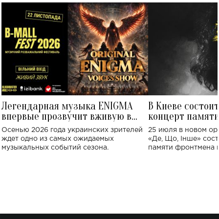
Легендарная музыка ENIGMA
В Киеве состои
впервые прозвучит вживую в
концерт памят
Украине: где состоится концерт
Клименко: более
Осенью 2026 года украинских зрителей
25 июля в новом op
исполнят песн
ждет одно из самых ожидаемых
«Де, Що, Інше» сос
музыкальных событий сезона.
памяти фронтмена
Михаила Клименко. 
особенный музыкал
посвященный артист
стало символом ис
настоящей любви.