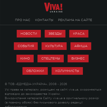
ПРО НАС
КОНТАКТЫ
РЕКЛАМА НА САЙТЕ
НОВОСТИ
ЗВЕЗДЫ
КРАСА
СОБЫТИЯ
КУЛЬТУРА
АФИША
КИНО
СПЕЦТЕМЫ
БИЗНЕС
ОБЛОЖКИ
КОЛУМНИСТЫ
© ТОВ «ЕДІМЕДІА-УКРАЇНА», 2008 - 2026
Усі права на матеріали, розміщені на сайті viva.ua, охороняються
відповідно до законодавства України.
Використання матеріалів Сайту viva.ua в оригінальному розмірі
(в повному обсязі) без письмового дозволу редакції
забороняється.