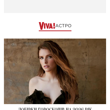
АСТРО