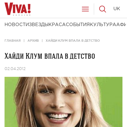
UK
НОВОСТИ
ЗВЕЗДЫ
КРАСА
СОБЫТИЯ
КУЛЬТУРА
АФ
ГЛАВНАЯ
АРХИВ
ХАЙДИ КЛУМ ВПАЛА В ДЕТСТВО
Хайди Клум впала в детство
02.04.2012