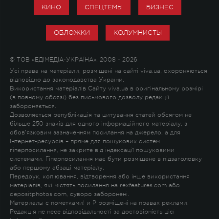
КИНО
СПЕЦТЕМЫ
БИЗНЕС
ОБЛОЖКИ
КОЛУМНИСТЫ
© ТОВ «ЕДІМЕДІА-УКРАЇНА», 2008 - 2026
Усі права на матеріали, розміщені на сайті viva.ua, охороняються
відповідно до законодавства України.
Використання матеріалів Сайту viva.ua в оригінальному розмірі
(в повному обсязі) без письмового дозволу редакції
забороняється.
Дозволяється републікація та цитування статей обсягом не
більше 250 знаків для одного інформаційного матеріалу, з
обов'язковим зазначенням посилання на джерело, а для
Інтернет-ресурсів – пряме для пошукових систем
гіперпосилання, не закрите від індексації пошуковими
системами. Гіперпосилання має бути розміщене в підзаголовку
або першому абзаці матеріалу.
Передрук, копіювання, відтворення або інше використання
матеріалів, які містять посилання на rexfeatures.com або
depositphotos.com, суворо заборонені.
Материалы с пометками
!
и
P
розміщені на правах реклами.
Редакція не несе відповідальності за достовірність цієї