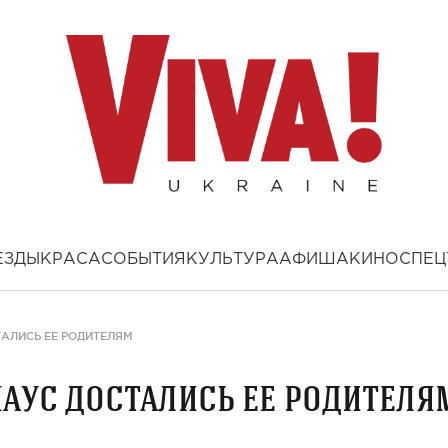
ЕЗДЫ
КРАСА
СОБЫТИЯ
КУЛЬТУРА
АФИША
КИНО
СПЕЦ
АЛИСЬ ЕЕ РОДИТЕЛЯМ
аус достались ее родителя