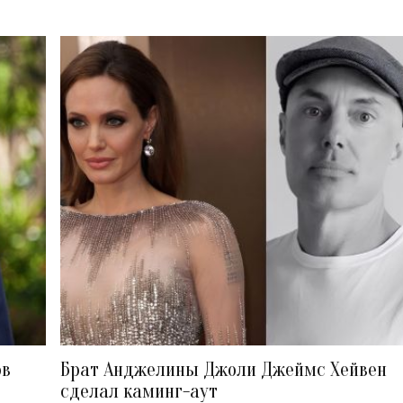
ов
Брат Анджелины Джоли Джеймс Хейвен
сделал каминг-аут