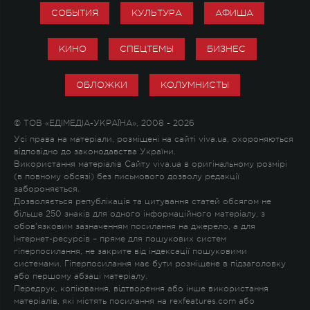
СОБЫТИЯ
КУЛЬТУРА
АФИША
КИНО
СПЕЦТЕМЫ
БИЗНЕС
ОБЛОЖКИ
КОЛУМНИСТЫ
© ТОВ «ЕДІМЕДІА-УКРАЇНА», 2008 - 2026
Усі права на матеріали, розміщені на сайті viva.ua, охороняються
відповідно до законодавства України.
Використання матеріалів Сайту viva.ua в оригінальному розмірі
(в повному обсязі) без письмового дозволу редакції
забороняється.
Дозволяється републікація та цитування статей обсягом не
більше 250 знаків для одного інформаційного матеріалу, з
обов'язковим зазначенням посилання на джерело, а для
Інтернет-ресурсів – пряме для пошукових систем
гіперпосилання, не закрите від індексації пошуковими
системами. Гіперпосилання має бути розміщене в підзаголовку
або першому абзаці матеріалу.
Передрук, копіювання, відтворення або інше використання
матеріалів, які містять посилання на rexfeatures.com або