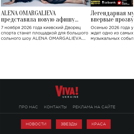
ALENA OMARGALIEVA
Легендарная м
представила новую афишу
впервые прозву
большого концерта во Дворце
Украине: где со
7 ноября 2026 года киевский Дворец
Осенью 2026 года у
спорта
спорта станет площадкой для большого
ждет одно из самы
сольного шоу ALENA OMARGALIEVA.
музыкальных событ
Концерт получил символичное название
«Не пьяная — влюбленная».
ПРО НАС
КОНТАКТЫ
РЕКЛАМА НА САЙТЕ
НОВОСТИ
ЗВЕЗДЫ
КРАСА