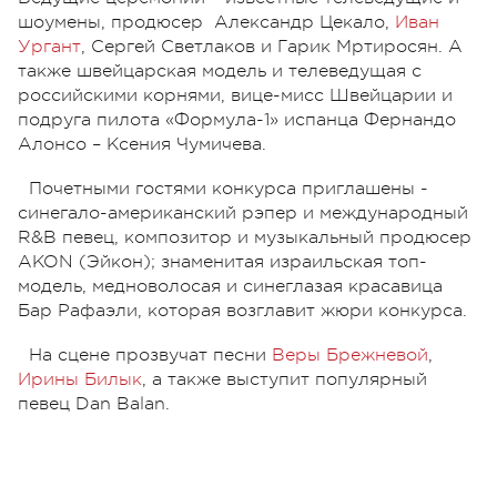
шоумены, продюсер Александр Цекало,
Иван
Ургант
, Сергей Светлаков и Гарик Мртиросян. А
также швейцарская модель и телеведущая с
российскими корнями, вице-мисс Швейцарии и
подруга пилота «Формула-1» испанца Фернандо
Алонсо – Ксения Чумичева.
Почетными гостями конкурса приглашены -
синегало-американский рэпер и международный
R&B певец, композитор и музыкальный продюсер
AKON (Эйкон); знаменитая израильская топ-
модель, медноволосая и синеглазая красавица
Бар Рафаэли, которая возглавит жюри конкурса.
На сцене прозвучат песни
Веры Брежневой
,
Ирины Билык
, а также выступит популярный
певец Dan Balan.