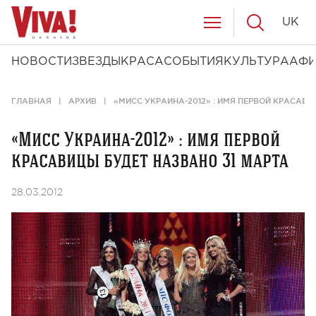
UK
НОВОСТИ
ЗВЕЗДЫ
КРАСА
СОБЫТИЯ
КУЛЬТУРА
АФ
ГЛАВНАЯ
АРХИВ
«МИСС УКРАИНА-2012» : ИМЯ ПЕРВОЙ КРАСАВИ
«Мисс Украина-2012» : имя первой
красавицы будет названо 31 марта
28.03.2012