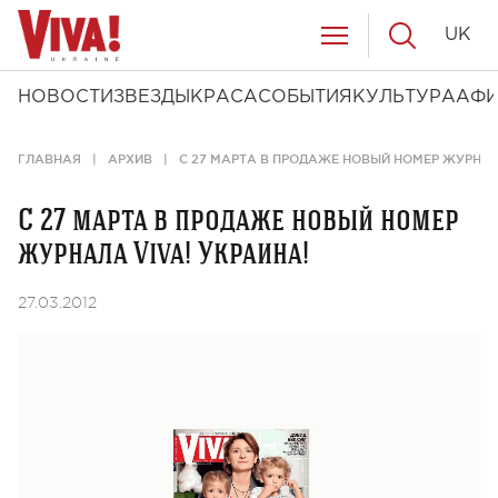
UK
НОВОСТИ
ЗВЕЗДЫ
КРАСА
СОБЫТИЯ
КУЛЬТУРА
АФ
ГЛАВНАЯ
АРХИВ
C 27 МАРТА В ПРОДАЖЕ НОВЫЙ НОМЕР ЖУРНАЛА
C 27 марта в продаже новый номер
журнала Viva! Украина!
27.03.2012