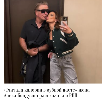
«Считала калории в зубной пасте»: жена
Алека Болдуина рассказала о РПП