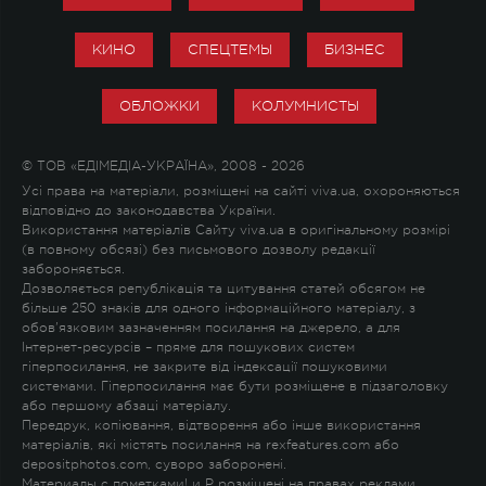
КИНО
СПЕЦТЕМЫ
БИЗНЕС
ОБЛОЖКИ
КОЛУМНИСТЫ
© ТОВ «ЕДІМЕДІА-УКРАЇНА», 2008 - 2026
Усі права на матеріали, розміщені на сайті viva.ua, охороняються
відповідно до законодавства України.
Використання матеріалів Сайту viva.ua в оригінальному розмірі
(в повному обсязі) без письмового дозволу редакції
забороняється.
Дозволяється републікація та цитування статей обсягом не
більше 250 знаків для одного інформаційного матеріалу, з
обов'язковим зазначенням посилання на джерело, а для
Інтернет-ресурсів – пряме для пошукових систем
гіперпосилання, не закрите від індексації пошуковими
системами. Гіперпосилання має бути розміщене в підзаголовку
або першому абзаці матеріалу.
Передрук, копіювання, відтворення або інше використання
матеріалів, які містять посилання на rexfeatures.com або
depositphotos.com, суворо заборонені.
Материалы с пометками
!
и
P
розміщені на правах реклами.