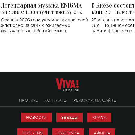
Легендарная музыка ENIGMA
В Киеве состои
впервые прозвучит вживую в
концерт памят
Украине: где состоится концерт
Клименко: более
Осенью 2026 года украинских зрителей
25 июля в новом op
исполнят песн
ждет одно из самых ожидаемых
«Де, Що, Інше» сос
музыкальных событий сезона.
памяти фронтмена
Михаила Клименко. 
особенный музыкал
посвященный артист
стало символом ис
настоящей любви.
ПРО НАС
КОНТАКТЫ
РЕКЛАМА НА САЙТЕ
НОВОСТИ
ЗВЕЗДЫ
КРАСА
СОБЫТИЯ
КУЛЬТУРА
АФИША