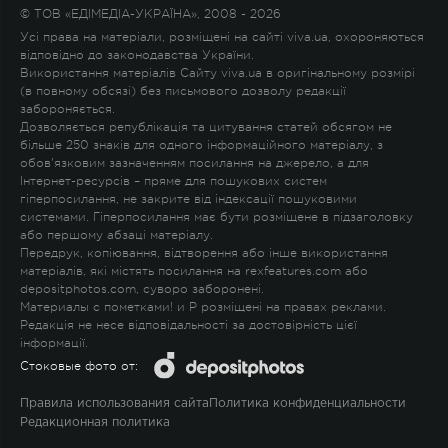
© ТОВ «ЕДІМЕДІА-УКРАЇНА», 2008 - 2026
Усі права на матеріали, розміщені на сайті viva.ua, охороняються
відповідно до законодавства України.
Використання матеріалів Сайту viva.ua в оригінальному розмірі
(в повному обсязі) без письмового дозволу редакції
забороняється.
Дозволяється републікація та цитування статей обсягом не
більше 250 знаків для одного інформаційного матеріалу, з
обов'язковим зазначенням посилання на джерело, а для
Інтернет-ресурсів – пряме для пошукових систем
гіперпосилання, не закрите від індексації пошуковими
системами. Гіперпосилання має бути розміщене в підзаголовку
або першому абзаці матеріалу.
Передрук, копіювання, відтворення або інше використання
матеріалів, які містять посилання на rexfeatures.com або
depositphotos.com, суворо заборонені.
Материалы с пометками
!
и
P
розміщені на правах реклами.
Редакція не несе відповідальності за достовірність цієї
інформації.
Стоковые фото от:
Правила использования сайта
Политика конфиденциальности
Редакционная политика