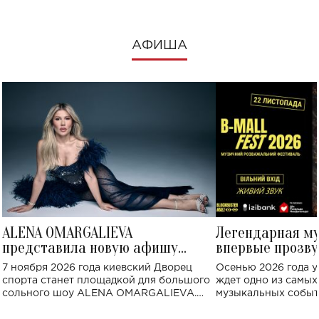
АФИША
ALENA OMARGALIEVA
Легендарная м
представила новую афишу
впервые прозву
большого концерта во Дворце
Украине: где со
7 ноября 2026 года киевский Дворец
Осенью 2026 года у
спорта
спорта станет площадкой для большого
ждет одно из самы
сольного шоу ALENA OMARGALIEVA.
музыкальных событ
Концерт получил символичное название