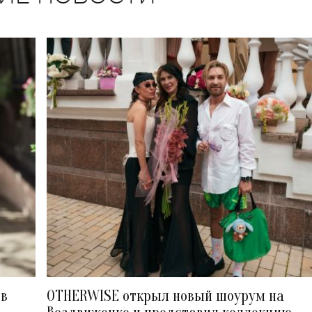
ов
OTHERWISE открыл новый шоурум на