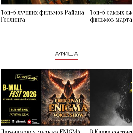
Топ-5 лучших фильмов Райана
Топ-5 самых о
Гослинга
фильмов марта 
посмотреть в к
АФИША
Легендарная музыка ENIGMA
В Киеве состои