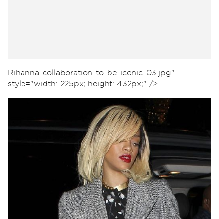
Rihanna-collaboration-to-be-iconic-03.jpg"
style="width: 225px; height: 432px;" />