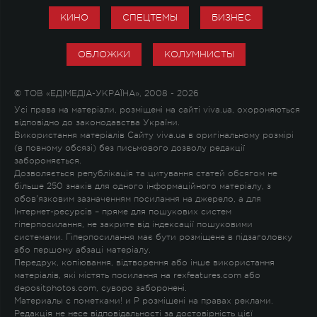
КИНО
СПЕЦТЕМЫ
БИЗНЕС
ОБЛОЖКИ
КОЛУМНИСТЫ
© ТОВ «ЕДІМЕДІА-УКРАЇНА», 2008 - 2026
Усі права на матеріали, розміщені на сайті viva.ua, охороняються
відповідно до законодавства України.
Використання матеріалів Сайту viva.ua в оригінальному розмірі
(в повному обсязі) без письмового дозволу редакції
забороняється.
Дозволяється републікація та цитування статей обсягом не
більше 250 знаків для одного інформаційного матеріалу, з
обов'язковим зазначенням посилання на джерело, а для
Інтернет-ресурсів – пряме для пошукових систем
гіперпосилання, не закрите від індексації пошуковими
системами. Гіперпосилання має бути розміщене в підзаголовку
або першому абзаці матеріалу.
Передрук, копіювання, відтворення або інше використання
матеріалів, які містять посилання на rexfeatures.com або
depositphotos.com, суворо заборонені.
Материалы с пометками
!
и
P
розміщені на правах реклами.
Редакція не несе відповідальності за достовірність цієї