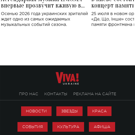
впервые прозвучит вживую в
концерт памят
Украине: где состоится концерт
Клименко: более
Осенью 2026 года украинских зрителей
25 июля в новом op
исполнят песн
ждет одно из самых ожидаемых
«Де, Що, Інше» сос
музыкальных событий сезона.
памяти фронтмена
Михаила Клименко. 
особенный музыкал
посвященный артист
стало символом ис
настоящей любви.
ПРО НАС
КОНТАКТЫ
РЕКЛАМА НА САЙТЕ
НОВОСТИ
ЗВЕЗДЫ
КРАСА
СОБЫТИЯ
КУЛЬТУРА
АФИША