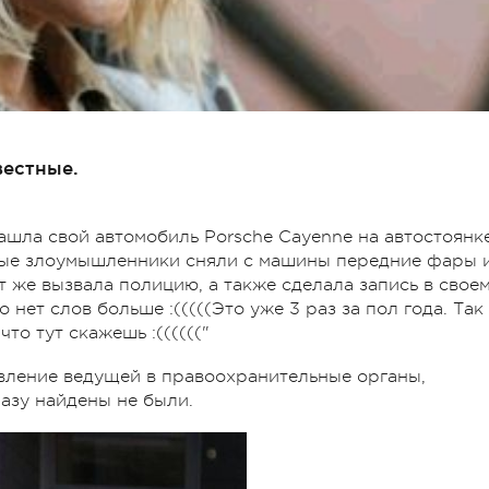
вестные.
ашла свой автомобиль Porsche Cayenne на автостоянк
ные злоумышленники сняли с машины передние фары 
 же вызвала полицию, а также сделала запись в свое
 нет слов больше :(((((Это уже 3 раз за пол года. Так
то тут скажешь :(((((("
аявление ведущей в правоохранительные органы,
азу найдены не были.