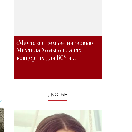
«Мечтаю о семье»: интервью
Михаила Хомы о планах,
концертах для ВСУ и
изменениях во время войны
ДОСЬЕ