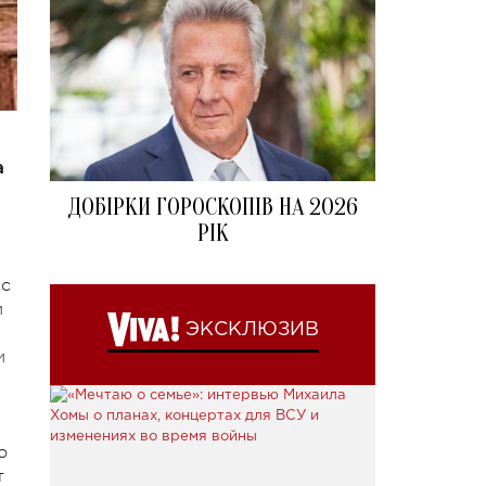
а
ДОБІРКИ ГОРОСКОПІВ НА 2026
РІК
 с
и
ЭКСКЛЮЗИВ
и
о
т