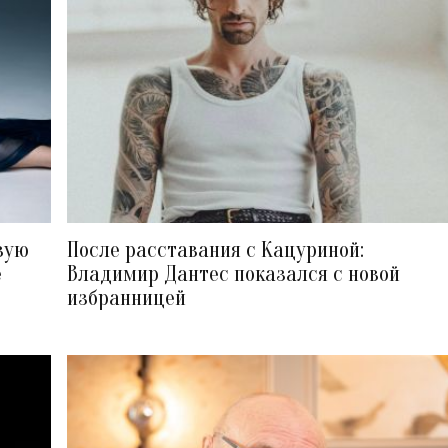
вую
После расставания с Кацуриной:
е
Владимир Дантес показался с новой
избранницей