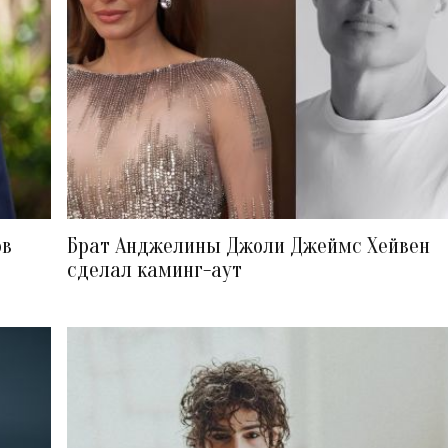
ов
Брат Анджелины Джоли Джеймс Хейвен
сделал каминг-аут