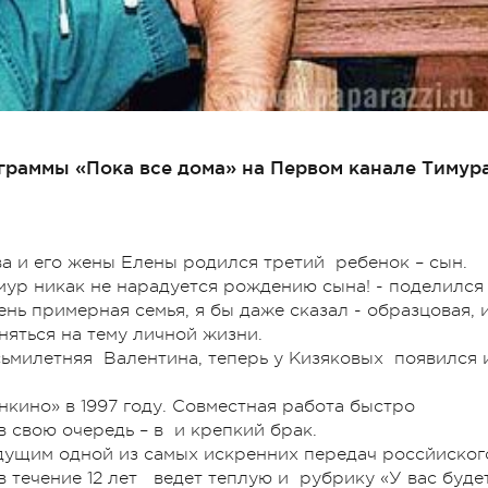
граммы «Пока все дома» на Первом канале Тимур
ва и его жены Елены родился третий ребенок – сын.
имур никак не нарадуется рождению сына! - поделился
чень примерная семья, я бы даже сказал - образцовая, 
яться на тему личной жизни.
осьмилетняя Валентина, теперь у Кизяковых появился 
кино» в 1997 году. Совместная работа быстро
 свою очередь – в и крепкий брак.
дущим одной из самых искренних передач россйиског
 в течение 12 лет ведет теплую и рубрику «У вас буде