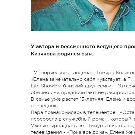
У автора и бессменного ведущего про
Кизякова родился сын.
У творческого тандема – Тимура Кизяко
«Елена замечательно себя чувствует, а Т
Life Showbiz близкий друг семьи. - Это о
обычно они предпочитают не распростран
В семье уже растет 13-летняя Елена и в
наследник.
Пара познакомилась в телецентре «Остан
переросла в служебный роман, который, в
Уже четырнадцать лет Тимур является ве
телевидения - «Пока все дома». Елена же