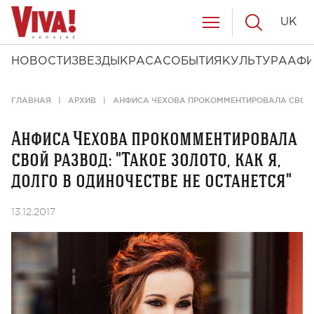
UK
НОВОСТИ
ЗВЕЗДЫ
КРАСА
СОБЫТИЯ
КУЛЬТУРА
АФ
ГЛАВНАЯ
АРХИВ
АНФИСА ЧЕХОВА ПРОКОММЕНТИРОВАЛА СВОЙ РА
Анфиса Чехова прокомментировала
свой развод: "Такое золото, как я,
долго в одиночестве не останется"
13.12.2017