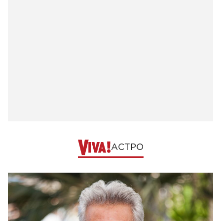
АСТРО