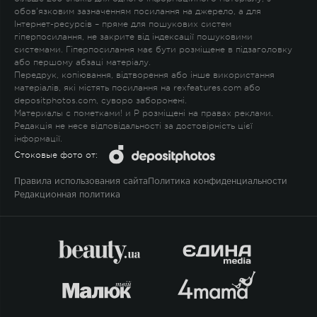
обов'язковим зазначенням посилання на джерело, а для
Інтернет-ресурсів – пряме для пошукових систем
гіперпосилання, не закрите від індексації пошуковими
системами. Гіперпосилання має бути розміщене в підзаголовку
або першому абзаці матеріалу.
Передрук, копіювання, відтворення або інше використання
матеріалів, які містять посилання на rexfeatures.com або
depositphotos.com, суворо заборонені.
Материалы с пометками
!
и
P
розміщені на правах реклами.
Редакція не несе відповідальності за достовірність цієї
інформації.
Стоковые фото от:
Правила использования сайта
Политика конфиденциальности
Редакционная политика