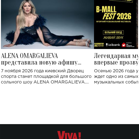
ALENA OMARGALIEVA
Легендарная м
представила новую афишу
впервые прозву
большого концерта во Дворце
Украине: где со
7 ноября 2026 года киевский Дворец
Осенью 2026 года у
спорта
спорта станет площадкой для большого
ждет одно из самы
сольного шоу ALENA OMARGALIEVA.
музыкальных событ
Концерт получил символичное название
«Не пьяная — влюбленная».