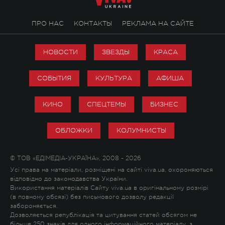
ПРО НАС
КОНТАКТЫ
РЕКЛАМА НА САЙТЕ
НОВОСТИ
ЗВЕЗДЫ
КРАСА
СОБЫТИЯ
КУЛЬТУРА
АФИША
КИНО
СПЕЦТЕМЫ
БИЗНЕС
ОБЛОЖКИ
КОЛУМНИСТЫ
© ТОВ «ЕДІМЕДІА-УКРАЇНА», 2008 - 2026
Усі права на матеріали, розміщені на сайті viva.ua, охороняються
відповідно до законодавства України.
Використання матеріалів Сайту viva.ua в оригінальному розмірі
(в повному обсязі) без письмового дозволу редакції
забороняється.
Дозволяється републікація та цитування статей обсягом не
більше 250 знаків для одного інформаційного матеріалу, з