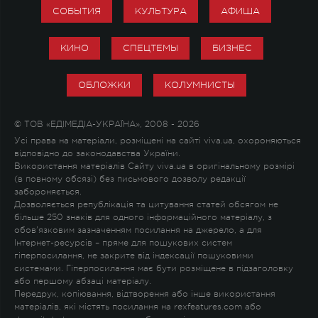
СОБЫТИЯ
КУЛЬТУРА
АФИША
КИНО
СПЕЦТЕМЫ
БИЗНЕС
ОБЛОЖКИ
КОЛУМНИСТЫ
© ТОВ «ЕДІМЕДІА-УКРАЇНА», 2008 - 2026
Усі права на матеріали, розміщені на сайті viva.ua, охороняються
відповідно до законодавства України.
Використання матеріалів Сайту viva.ua в оригінальному розмірі
(в повному обсязі) без письмового дозволу редакції
забороняється.
Дозволяється републікація та цитування статей обсягом не
більше 250 знаків для одного інформаційного матеріалу, з
обов'язковим зазначенням посилання на джерело, а для
Інтернет-ресурсів – пряме для пошукових систем
гіперпосилання, не закрите від індексації пошуковими
системами. Гіперпосилання має бути розміщене в підзаголовку
або першому абзаці матеріалу.
Передрук, копіювання, відтворення або інше використання
матеріалів, які містять посилання на rexfeatures.com або