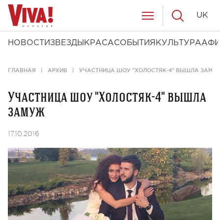
UK
НОВОСТИ
ЗВЕЗДЫ
КРАСА
СОБЫТИЯ
КУЛЬТУРА
АФ
ГЛАВНАЯ
АРХИВ
УЧАСТНИЦА ШОУ "ХОЛОСТЯК-4" ВЫШЛА ЗАМУ
Участница шоу "Холостяк-4" вышла
замуж
17.10.2016