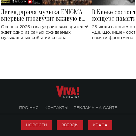
Легендарная музыка ENIGMA
В Киеве состои
впервые прозвучит вживую в
концерт памят
Украине: где состоится концерт
Клименко: более
Осенью 2026 года украинских зрителей
25 июля в новом op
исполнят песн
ждет одно из самых ожидаемых
«Де, Що, Інше» сос
музыкальных событий сезона.
памяти фронтмена
Михаила Клименко. 
особенный музыкал
посвященный артист
стало символом ис
настоящей любви.
ПРО НАС
КОНТАКТЫ
РЕКЛАМА НА САЙТЕ
НОВОСТИ
ЗВЕЗДЫ
КРАСА