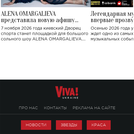
ALENA OMARGALIEVA
Легендарная м
представила новую афишу
впервые прозву
большого концерта во Дворце
Украине: где со
7 ноября 2026 года киевский Дворец
Осенью 2026 года у
спорта
спорта станет площадкой для большого
ждет одно из самы
сольного шоу ALENA OMARGALIEVA.
музыкальных событ
Концерт получил символичное название
«Не пьяная — влюбленная».
ПРО НАС
КОНТАКТЫ
РЕКЛАМА НА САЙТЕ
НОВОСТИ
ЗВЕЗДЫ
КРАСА