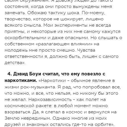
своим окружением. Я довожу людей до такого
состояния, когда они просто вынуждены меня
замечать. Обожаю тактику шока. По-моему,
творчество, которое не шокирует, лишено
всякого смысла. Мои эксперименты не всегда
приятны, и некоторые из них мне самому кажутся
оскорбительными и даже опасными. Но слышать о
собственном «разлагающем влиянии» на
молодежь мне просто смешно. Чувства
ответственности я, должно быть, лишен с самого
детства».
4. Дэвид Боуи считал, что ему повезло с
«Наркотики – обычное явление в
наркотиками.
жизни рок-музыканта. Я рад, что попробовал все,
что можно, и все, что нельзя, но никому бы этого
не желал. Наркозависимость – как полет на
космической ракете: в любой момент можно
взорваться. Да, я слетал в космос и вернулся на
Землю невредимым. Однако многие из моих
друзей и знакомых остались где-то на орбите».