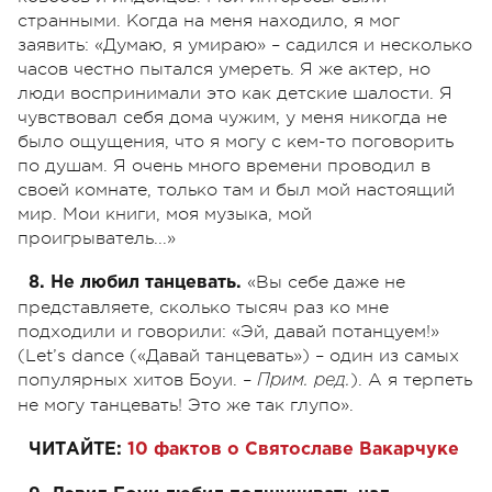
странными. Когда на меня находило, я мог
заявить: «Думаю, я умираю» – садился и несколько
часов честно пытался умереть. Я же актер, но
люди воспринимали это как детские шалости. Я
чувствовал себя дома чужим, у меня никогда не
было ощущения, что я могу с кем-то поговорить
по душам. Я очень много времени проводил в
своей комнате, только там и был мой настоящий
мир. Мои книги, моя музыка, мой
проигрыватель...»
«Вы себе даже не
8. Не любил танцевать.
представляете, сколько тысяч раз ко мне
подходили и говорили: «Эй, давай потанцуем!»
(Let’s dance («Давай танцевать») – один из самых
популярных хитов Боуи. –
). А я терпеть
Прим. ред.
не могу танцевать! Это же так глупо».
ЧИТАЙТЕ:
10 фактов о Святославе Вакарчуке