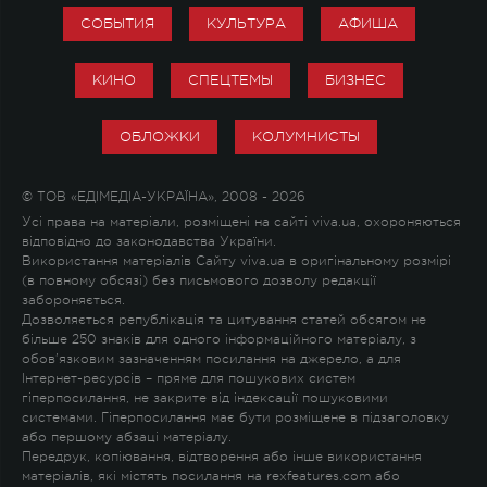
СОБЫТИЯ
КУЛЬТУРА
АФИША
КИНО
СПЕЦТЕМЫ
БИЗНЕС
ОБЛОЖКИ
КОЛУМНИСТЫ
© ТОВ «ЕДІМЕДІА-УКРАЇНА», 2008 - 2026
Усі права на матеріали, розміщені на сайті viva.ua, охороняються
відповідно до законодавства України.
Використання матеріалів Сайту viva.ua в оригінальному розмірі
(в повному обсязі) без письмового дозволу редакції
забороняється.
Дозволяється републікація та цитування статей обсягом не
більше 250 знаків для одного інформаційного матеріалу, з
обов'язковим зазначенням посилання на джерело, а для
Інтернет-ресурсів – пряме для пошукових систем
гіперпосилання, не закрите від індексації пошуковими
системами. Гіперпосилання має бути розміщене в підзаголовку
або першому абзаці матеріалу.
Передрук, копіювання, відтворення або інше використання
матеріалів, які містять посилання на rexfeatures.com або