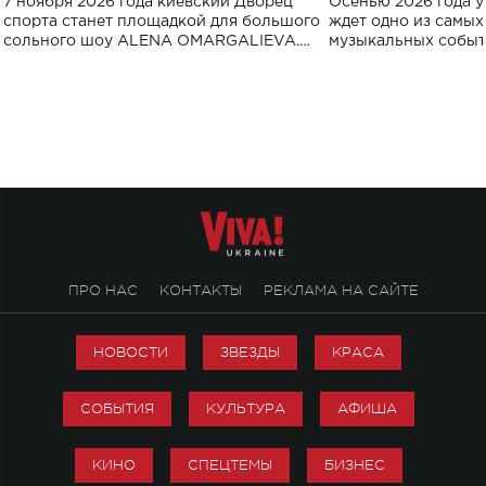
7 ноября 2026 года киевский Дворец
Осенью 2026 года у
спорта
спорта станет площадкой для большого
ждет одно из самы
сольного шоу ALENA OMARGALIEVA.
музыкальных событ
Концерт получил символичное название
«Не пьяная — влюбленная».
ПРО НАС
КОНТАКТЫ
РЕКЛАМА НА САЙТЕ
НОВОСТИ
ЗВЕЗДЫ
КРАСА
СОБЫТИЯ
КУЛЬТУРА
АФИША
КИНО
СПЕЦТЕМЫ
БИЗНЕС