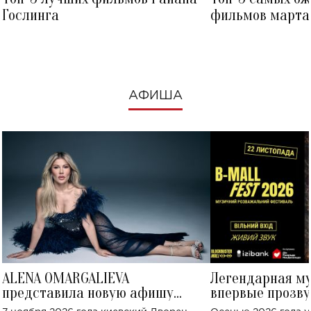
Гослинга
фильмов марта 
посмотреть в к
АФИША
ALENA OMARGALIEVA
Легендарная м
представила новую афишу
впервые прозву
большого концерта во Дворце
Украине: где со