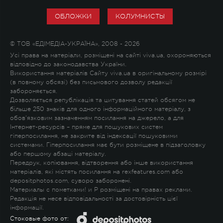
ОБЛОЖКИ
КОЛУМНИСТЫ
© ТОВ «ЕДІМЕДІА-УКРАЇНА», 2008 - 2026
Усі права на матеріали, розміщені на сайті viva.ua, охороняються
відповідно до законодавства України.
Використання матеріалів Сайту viva.ua в оригінальному розмірі
(в повному обсязі) без письмового дозволу редакції
забороняється.
Дозволяється републікація та цитування статей обсягом не
більше 250 знаків для одного інформаційного матеріалу, з
обов'язковим зазначенням посилання на джерело, а для
Інтернет-ресурсів – пряме для пошукових систем
гіперпосилання, не закрите від індексації пошуковими
системами. Гіперпосилання має бути розміщене в підзаголовку
або першому абзаці матеріалу.
Передрук, копіювання, відтворення або інше використання
матеріалів, які містять посилання на rexfeatures.com або
depositphotos.com, суворо заборонені.
Материалы с пометками
!
и
P
розміщені на правах реклами.
Редакція не несе відповідальності за достовірність цієї
інформації.
Стоковые фото от: