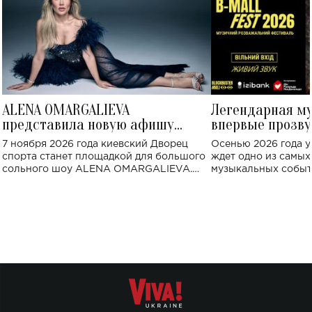
ALENA OMARGALIEVA
Легендарная м
представила новую афишу
впервые прозву
большого концерта во Дворце
Украине: где со
7 ноября 2026 года киевский Дворец
Осенью 2026 года у
спорта
спорта станет площадкой для большого
ждет одно из самы
сольного шоу ALENA OMARGALIEVA.
музыкальных событ
Концерт получил символичное название
«Не пьяная — влюбленная».