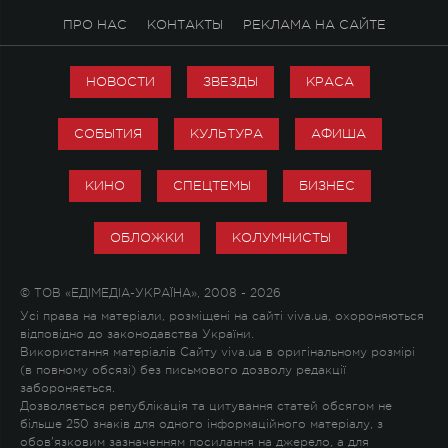
ПРО НАС
КОНТАКТЫ
РЕКЛАМА НА САЙТЕ
НОВОСТИ
ЗВЕЗДЫ
КРАСА
СОБЫТИЯ
КУЛЬТУРА
АФИША
КИНО
СПЕЦТЕМЫ
БИЗНЕС
ОБЛОЖКИ
КОЛУМНИСТЫ
© ТОВ «ЕДІМЕДІА-УКРАЇНА», 2008 - 2026
Усі права на матеріали, розміщені на сайті viva.ua, охороняються
відповідно до законодавства України.
Використання матеріалів Сайту viva.ua в оригінальному розмірі
(в повному обсязі) без письмового дозволу редакції
забороняється.
Дозволяється републікація та цитування статей обсягом не
більше 250 знаків для одного інформаційного матеріалу, з
обов'язковим зазначенням посилання на джерело, а для