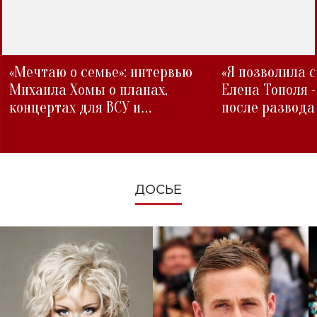
«Мечтаю о семье»: интервью
«Я позволила 
Михаила Хомы о планах,
Елена Тополя 
концертах для ВСУ и
после развода
изменениях во время войны
ДОСЬЕ