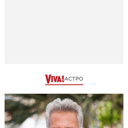
АСТРО