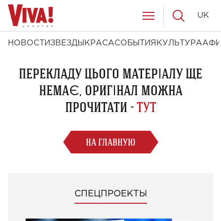
UK
НОВОСТИ
ЗВЕЗДЫ
КРАСА
СОБЫТИЯ
КУЛЬТУРА
АФ
ПЕРЕКЛАДУ ЦЬОГО МАТЕРІАЛУ ЩЕ
НЕМАЄ, ОРИГІНАЛ МОЖНА
ПРОЧИТАТИ -
ТУТ
НА ГЛАВНУЮ
СПЕЦПРОЕКТЫ