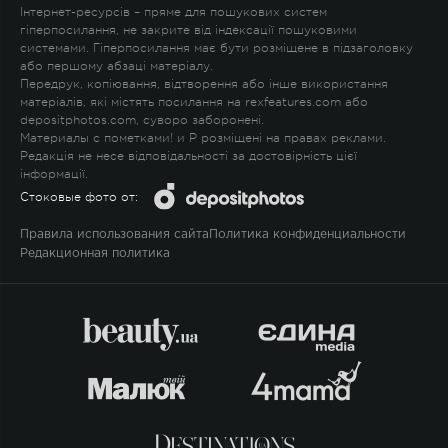
Інтернет-ресурсів – пряме для пошукових систем
гіперпосилання, не закрите від індексації пошуковими
системами. Гіперпосилання має бути розміщене в підзаголовку
або першому абзаці матеріалу.
Передрук, копіювання, відтворення або інше використання
матеріалів, які містять посилання на rexfeatures.com або
depositphotos.com, суворо заборонені.
Материалы с пометками
!
и
P
розміщені на правах реклами.
Редакція не несе відповідальності за достовірність цієї
інформації.
Стоковые фото от:
Правила использования сайта
Политика конфиденциальности
Редакционная политика