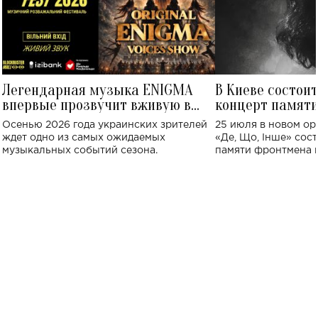
Легендарная музыка ENIGMA
В Киеве состои
впервые прозвучит вживую в
концерт памят
Украине: где состоится концерт
Клименко: более
Осенью 2026 года украинских зрителей
25 июля в новом op
исполнят песн
ждет одно из самых ожидаемых
«Де, Що, Інше» сос
музыкальных событий сезона.
памяти фронтмена
Михаила Клименко. 
особенный музыкал
посвященный артист
стало символом ис
настоящей любви.