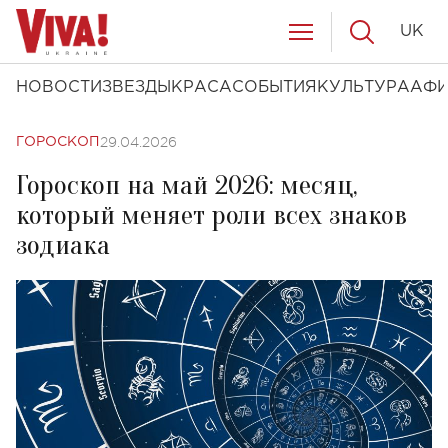
UK
НОВОСТИ
ЗВЕЗДЫ
КРАСА
СОБЫТИЯ
КУЛЬТУРА
АФ
29.04.2026
ГОРОСКОП
Гороскоп на май 2026: месяц,
который меняет роли всех знаков
зодиака