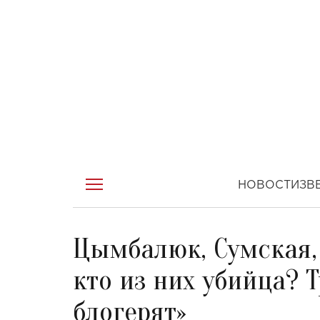
НОВОСТИ
ЗВ
Цымбалюк, Сумская, 
кто из них убийца? 
блогерят»