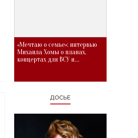
«Мечтаю о семье»: интервью
Михаила Хомы о планах,
концертах для ВСУ и
изменениях во время войны
ДОСЬЕ