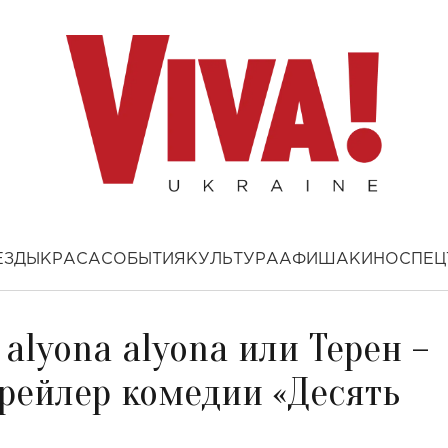
ЕЗДЫ
КРАСА
СОБЫТИЯ
КУЛЬТУРА
АФИША
КИНО
СПЕЦ
alyona alyona или Терен –
Трейлер комедии «Десять