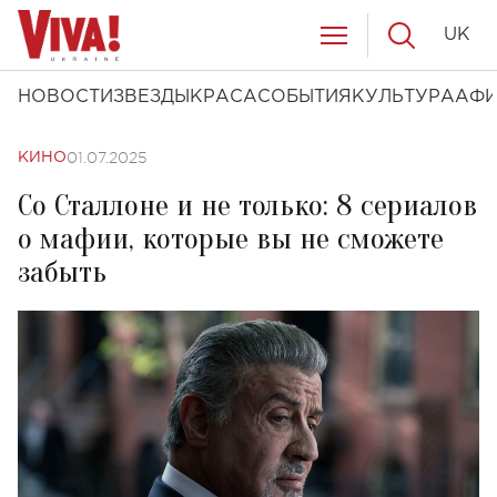
UK
НОВОСТИ
ЗВЕЗДЫ
КРАСА
СОБЫТИЯ
КУЛЬТУРА
АФ
01.07.2025
КИНО
Со Сталлоне и не только: 8 сериалов
о мафии, которые вы не сможете
забыть