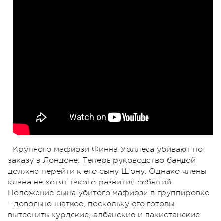
Крупного мафиози Финна Уоллеса убивают по
заказу в Лондоне. Теперь руководство бандой
должно перейти к его сыну Шону. Однако члены
клана не хотят такого развития событий.
Положение сына убитого мафиози в группировке
- довольно шаткое, поскольку его готовы
вытеснить курдские, албанские и пакистанские