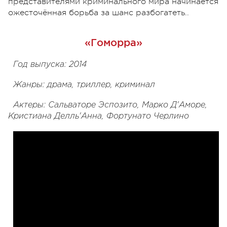
представителями криминального мира начинается
ожесточённая борьба за шанс разбогатеть..
«Гоморра»
Год выпуска: 2014
Жанры: драма, триллер, криминал
Актеры: Сальваторе Эспозито, Марко Д'Аморе,
Кристиана Делль'Анна, Фортунато Черлино