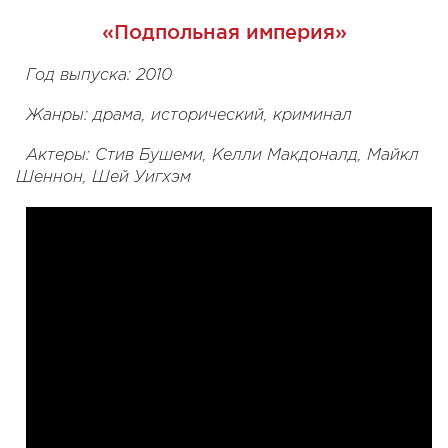
«Подпольная империя»
Год выпуска: 2010
Жанры: драма, исторический, криминал
Актеры: Стив Бушеми, Келли Макдоналд, Майкл
Шеннон, Шей Уигхэм