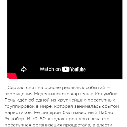
Сериал снят на основе реальных событий —
зарождения Медельинского картеля в Колумбии.
Речь идёт об одной из крупнейших преступных
группировок в мире, которая занималась сбытом
наркотиков. Её лидером был известный Пабло
Эскобар. В 70–80-х годах прошлого века его
преступная организация процветала, а власти