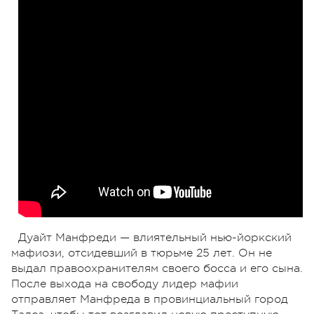
Дуайт Манфреди — влиятельный нью-йоркский
мафиози, отсидевший в тюрьме 25 лет. Он не
выдал правоохранителям своего босса и его сына.
После выхода на свободу лидер мафии
отправляет Манфреда в провинциальный город