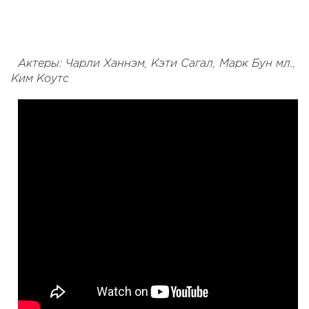
Актеры: Чарли Ханнэм, Кэти Сагал, Марк Бун мл.,
Ким Коутс