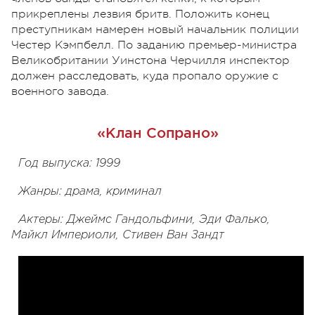
прикреплены лезвия бритв. Положить конец
преступникам намерен новый начальник полиции
Честер Кэмпбелл. По заданию премьер-министра
Великобритании Уинстона Черчилля инспектор
должен расследовать, куда пропало оружие с
военного завода.
«Клан Сопрано»
Год выпуска: 1999
Жанры: драма, криминал
Актеры: Джеймс Гандольфини, Эди Фалько,
Майкл Империоли, Стивен Ван Зандт