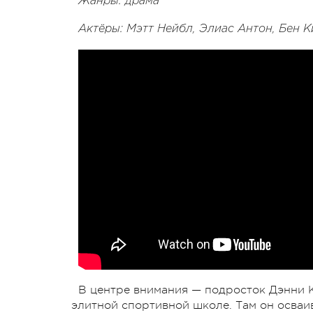
Жанры: драма
Актёры: Мэтт Нейбл, Элиас Антон, Бен 
В центре внимания — подросток Дэнни К
элитной спортивной школе. Там он осваив