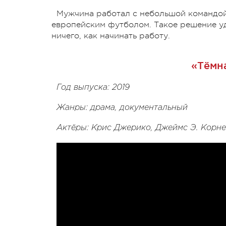
Мужчина работал с небольшой командой
европейским футболом. Такое решение уд
ничего, как начинать работу.
«Тёмн
Год выпуска: 2019
Жанры: драма, документальный
Актёры: Крис Джерико, Джеймс Э. Корне