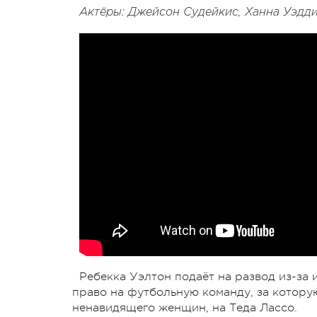
Актёры: Джейсон Судейкис, Ханна Уэдд
Ребекка Уэлтон подаёт на развод из-за 
право на футбольную команду, за котору
ненавидящего женщин, на Теда Лассо.