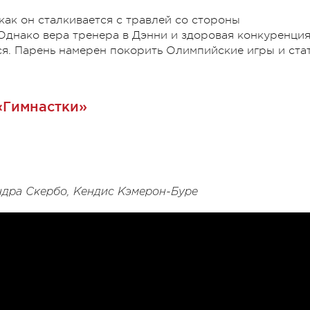
как он сталкивается с травлей со стороны
 Однако вера тренера в Дэнни и здоровая конкуренция
ся. Парень намерен покорить Олимпийские игры и ста
«Гимнастки»
ндра Скербо, Кендис Кэмерон-Буре