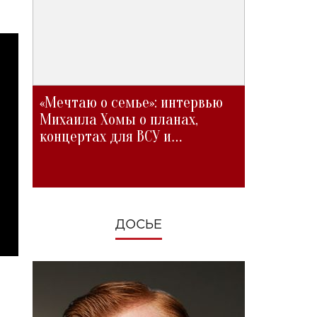
«Мечтаю о семье»: интервью
Михаила Хомы о планах,
концертах для ВСУ и
изменениях во время войны
ДОСЬЕ