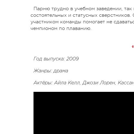
Парню трудно в учебном заведении, так 
состоятельных и статусных сверстников.
участником команды помогает не сдавать
чемпионом по плаванию.
Год выпуска: 2009
Жанры: драма
Актёры: Айла Келл, Джози Лорен, Касса