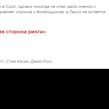
 в США, однако никогда не имел дела именно с
ивляет игроков и болельщиков, а Лассо не остаётся
ая сторона ринга»
тт, Стив Касан, Джим Росс