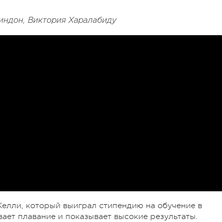
Киндон, Виктория Харалабиду
елли, который выиграл стипендию на обучение в
ает плавание и показывает высокие результаты.