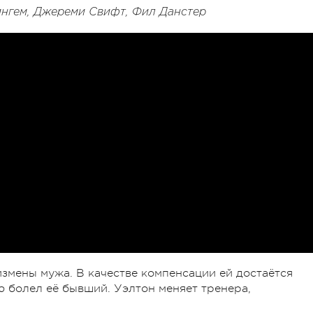
ингем, Джереми Свифт, Фил Данстер
измены мужа. В качестве компенсации ей достаётся
ю болел её бывший. Уэлтон меняет тренера,