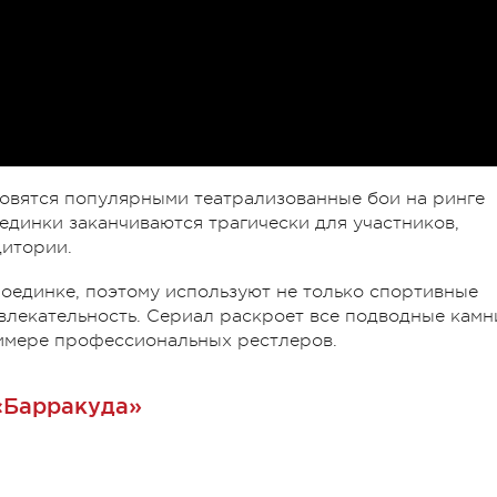
новятся популярными театрализованные бои на ринге
единки заканчиваются трагически для участников,
дитории.
поединке, поэтому используют не только спортивные
влекательность. Сериал раскроет все подводные камн
римере профессиональных рестлеров.
«Барракуда»