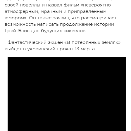
своей новеллы и назвал фильм «невероятно
атмосферным, мрачным и приправленным
юмором». Он также заявил, что рассматривает
возможность написать продолжение истории
Грей Элис для будущих сиквелов.
Фантастический экшен «В потерянных землях»
выйдет в украинский прокат 13 марта.