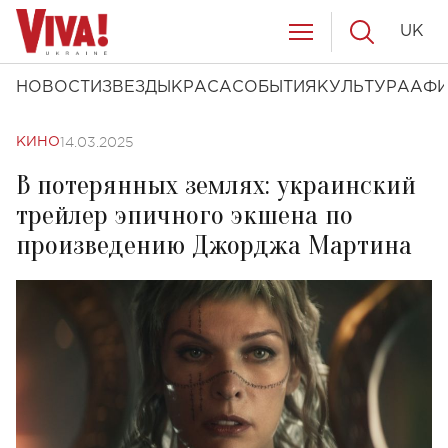
UK
НОВОСТИ
ЗВЕЗДЫ
КРАСА
СОБЫТИЯ
КУЛЬТУРА
АФ
14.03.2025
КИНО
В потерянных землях: украинский
трейлер эпичного экшена по
произведению Джорджа Мартина