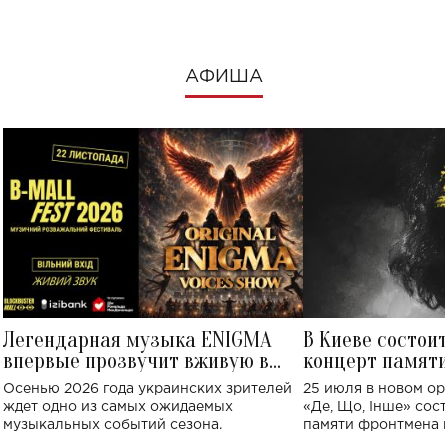
АФИША
Легендарная музыка ENIGMA
В Киеве состои
впервые прозвучит вживую в
концерт памят
Украине: где состоится концерт
Клименко: более
Осенью 2026 года украинских зрителей
25 июля в новом op
исполнят песн
ждет одно из самых ожидаемых
«Де, Що, Інше» сос
музыкальных событий сезона.
памяти фронтмена
Михаила Клименко. 