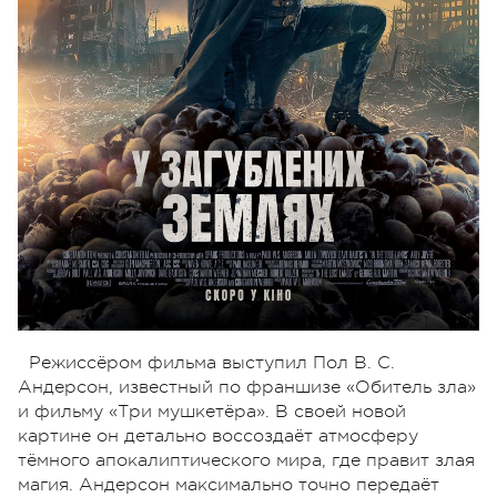
Режиссёром фильма выступил Пол В. С.
Андерсон, известный по франшизе «Обитель зла»
и фильму «Три мушкетёра». В своей новой
картине он детально воссоздаёт атмосферу
тёмного апокалиптического мира, где правит злая
магия. Андерсон максимально точно передаёт