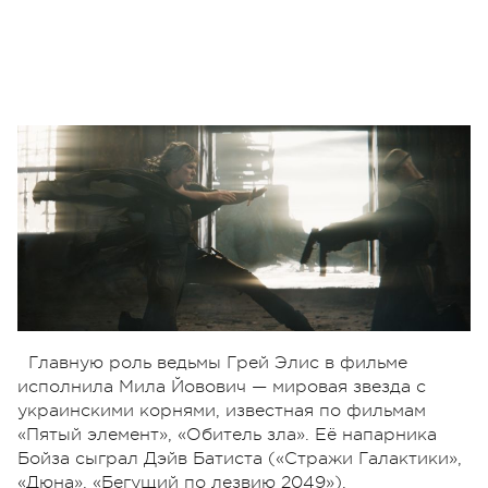
Главную роль ведьмы Грей Элис в фильме
исполнила Мила Йовович — мировая звезда с
украинскими корнями, известная по фильмам
«Пятый элемент», «Обитель зла». Её напарника
Бойза сыграл Дэйв Батиста («Стражи Галактики»,
«Дюна», «Бегущий по лезвию 2049»).