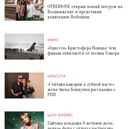
OTHERWISE открыл новый шоурум на
Воздвиженке и представил
коллекцию Hedonism
КИНО
«Одиссея» Кристофера Нолана: чем
фильм отличается от поэмы Гомера
КРАСОТА
«Считала калории в зубной пасте»:
жена Алека Болдуина рассказала о
РПП
ШОУ-БИЗНЕС
Гайтана показала 9-летнюю дочь:
редкое фото с отдыха растрогало