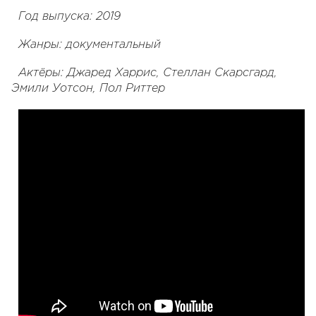
Год выпуска: 2019
Жанры: документальный
Актёры: Джаред Харрис, Стеллан Скарсгард,
Эмили Уотсон, Пол Риттер