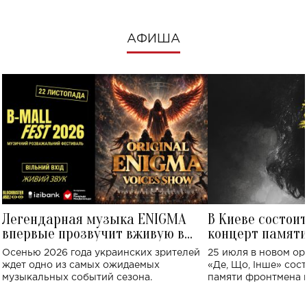
АФИША
Легендарная музыка ENIGMA
В Киеве состои
впервые прозвучит вживую в
концерт памят
Украине: где состоится концерт
Клименко: более
Осенью 2026 года украинских зрителей
25 июля в новом op
исполнят песн
ждет одно из самых ожидаемых
«Де, Що, Інше» сос
музыкальных событий сезона.
памяти фронтмена
Михаила Клименко. 
особенный музыкал