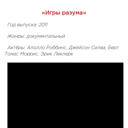
«Игры разума»
Год выпуска: 2011
Жанры: документальный
Актёры: Аполло Роббинс, Джейсон Силва, Берт
Томас Моррис, Эрик Леклерк