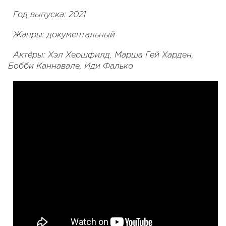
Год выпуска: 2021
Жанры: документальный
Актёры: Хэл Хершфилд, Марша Гей Харден,
Бобби Каннавале, Иди Фалько