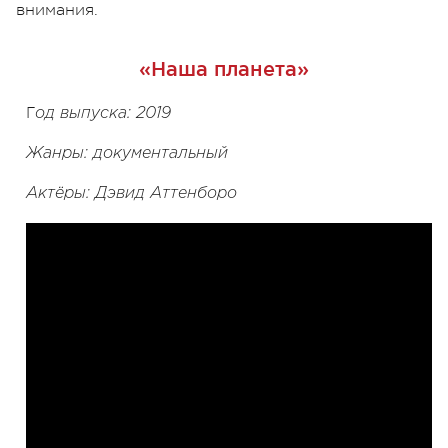
внимания.
«Наша планета»
Г
од выпуска: 2019
Жанры: документальный
Актёры: Дэвид Аттенборо