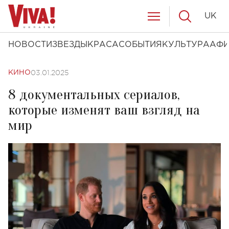
UK
НОВОСТИ
ЗВЕЗДЫ
КРАСА
СОБЫТИЯ
КУЛЬТУРА
АФ
03.01.2025
КИНО
8 документальных сериалов,
которые изменят ваш взгляд на
мир