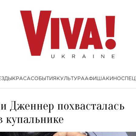
ЕЗДЫ
КРАСА
СОБЫТИЯ
КУЛЬТУРА
АФИША
КИНО
СПЕЦ
ли Дженнер похвасталась
в купальнике