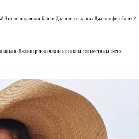
а! Что не поделили Кайли Дженнер и жених Дженнифер Лопес?
Кардашьян-Дженнер поделились редким совместным фото