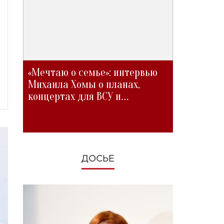
«Мечтаю о семье»: интервью
Михаила Хомы о планах,
концертах для ВСУ и
изменениях во время войны
ДОСЬЕ