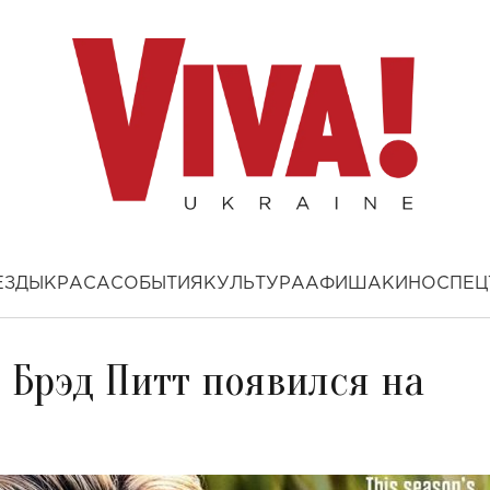
ЕЗДЫ
КРАСА
СОБЫТИЯ
КУЛЬТУРА
АФИША
КИНО
СПЕЦ
 Брэд Питт появился на