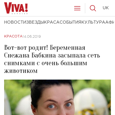
UK
НОВОСТИ
ЗВЕЗДЫ
КРАСА
СОБЫТИЯ
КУЛЬТУРА
АФ
14.06.2019
КРАСОТА
Вот-вот родит! Беременная
Снежана Бабкина засыпала сеть
снимками с очень большим
животиком