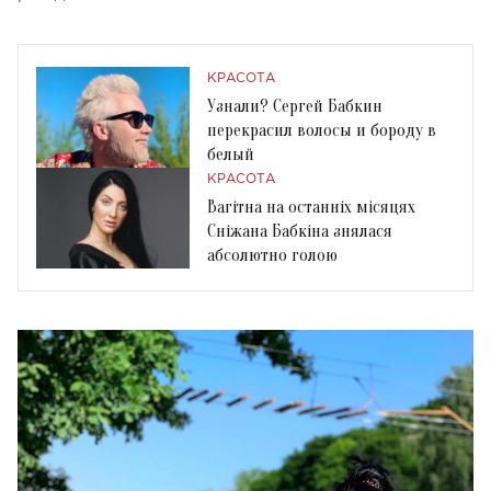
КРАСОТА
Узнали? Сергей Бабкин
перекрасил волосы и бороду в
белый
КРАСОТА
Вагітна на останніх місяцях
Сніжана Бабкіна знялася
абсолютно голою