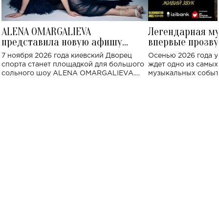
ALENA OMARGALIEVA
Легендарная м
представила новую афишу
впервые прозву
большого концерта во Дворце
Украине: где со
7 ноября 2026 года киевский Дворец
Осенью 2026 года у
спорта
спорта станет площадкой для большого
ждет одно из самы
сольного шоу ALENA OMARGALIEVA.
музыкальных событ
Концерт получил символичное название
«Не пьяная — влюбленная».