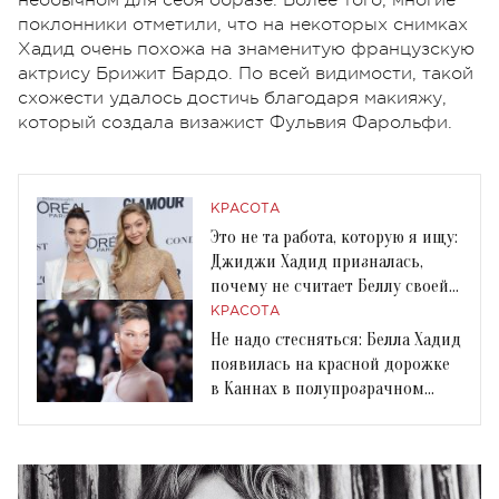
поклонники отметили, что на некоторых снимках
Хадид очень похожа на знаменитую французскую
актрису Брижит Бардо. По всей видимости, такой
схожести удалось достичь благодаря макияжу,
который создала визажист Фульвия Фарольфи.
КРАСОТА
Это не та работа, которую я ищу:
Джиджи Хадид призналась,
почему не считает Беллу своей
конкуренткой
КРАСОТА
Не надо стесняться: Белла Хадид
появилась на красной дорожке
в Каннах в полупрозрачном
платье Dior