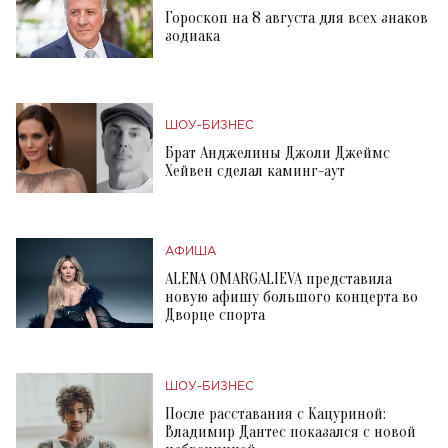
Гороскоп на 8 августа для всех знаков
зодиака
ШОУ-БИЗНЕС
Брат Анджелины Джоли Джеймс
Хейвен сделал каминг-аут
АФИША
ALENA OMARGALIEVA представила
новую афишу большого концерта во
Дворце спорта
ШОУ-БИЗНЕС
После расставания с Кацуриной:
Владимир Дантес показался с новой