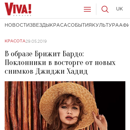
UK
НОВОСТИ
ЗВЕЗДЫ
КРАСА
СОБЫТИЯ
КУЛЬТУРА
АФ
29.05.2019
КРАСОТА
В образе Брижит Бардо:
Поклонники в восторге от новых
снимков Джиджи Хадид