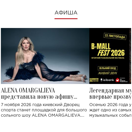
АФИША
ALENA OMARGALIEVA
Легендарная м
представила новую афишу
впервые прозву
большого концерта во Дворце
Украине: где со
7 ноября 2026 года киевский Дворец
Осенью 2026 года у
спорта
спорта станет площадкой для большого
ждет одно из самы
сольного шоу ALENA OMARGALIEVA.
музыкальных событ
Концерт получил символичное название
«Не пьяная — влюбленная».