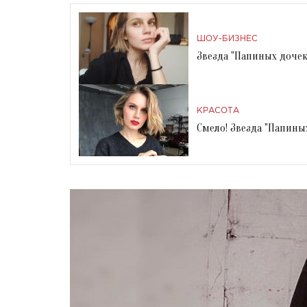
ШОУ-БИЗНЕС
Звезда "Папиных дочек
КРАСОТА
Смело! Звезда "Папины