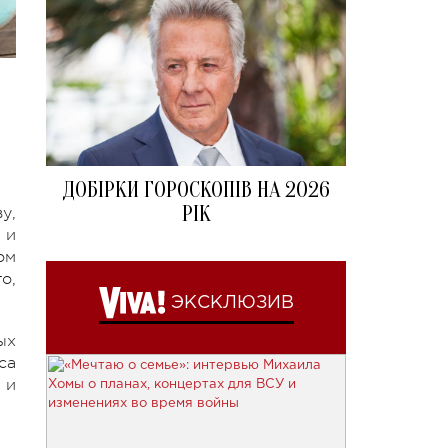
ДОБІРКИ ГОРОСКОПІВ НА 2026
РІК
у,
 и
ом
о,
ЭКСКЛЮЗИВ
ых
са
 и