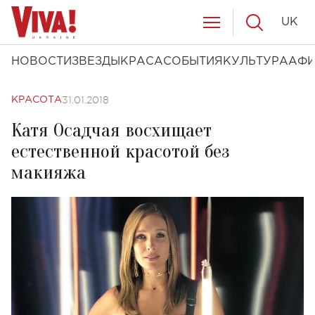
UK
НОВОСТИ
ЗВЕЗДЫ
КРАСА
СОБЫТИЯ
КУЛЬТУРА
АФ
31.01.2018
КРАСОТА
Катя Осадчая восхищает
естественной красотой без
макияжа