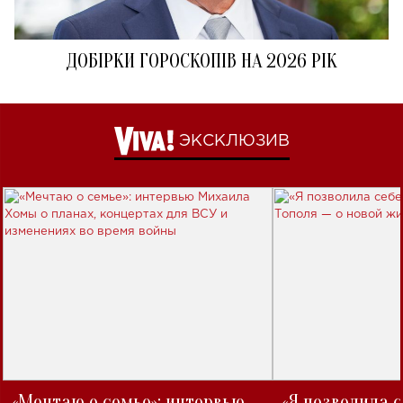
ДОБІРКИ ГОРОСКОПІВ НА 2026 РІК
ЭКСКЛЮЗИВ
«Мечтаю о семье»: интервью
«Я позволила 