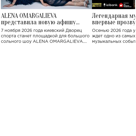
ALENA OMARGALIEVA
Легендарная м
представила новую афишу
впервые прозву
большого концерта во Дворце
Украине: где со
7 ноября 2026 года киевский Дворец
Осенью 2026 года у
спорта
спорта станет площадкой для большого
ждет одно из самы
сольного шоу ALENA OMARGALIEVA.
музыкальных событ
Концерт получил символичное название
«Не пьяная — влюбленная».