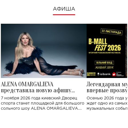
АФИША
ALENA OMARGALIEVA
Легендарная м
представила новую афишу
впервые прозву
большого концерта во Дворце
Украине: где со
7 ноября 2026 года киевский Дворец
Осенью 2026 года у
спорта
спорта станет площадкой для большого
ждет одно из самы
сольного шоу ALENA OMARGALIEVA.
музыкальных событ
Концерт получил символичное название
«Не пьяная — влюбленная».