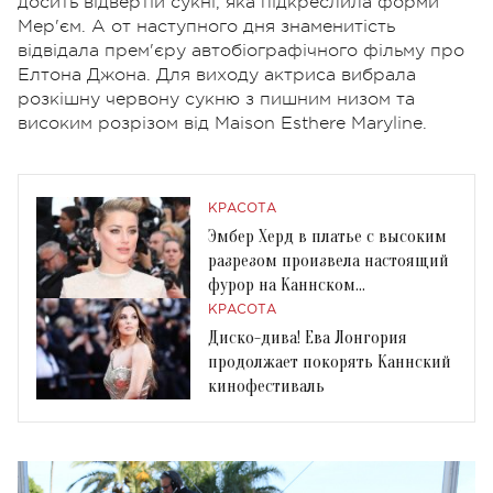
досить відвертій сукні, яка підкреслила форми
Мер'єм. А от наступного дня знаменитість
відвідала прем'єру автобіографічного фільму про
Елтона Джона. Для виходу актриса вибрала
розкішну червону сукню з пишним низом та
високим розрізом від Maison Esthere Maryline.
КРАСОТА
Эмбер Херд в платье с высоким
разрезом произвела настоящий
фурор на Каннском
кинофестивале
КРАСОТА
Диско-дива! Ева Лонгория
продолжает покорять Каннский
кинофестиваль