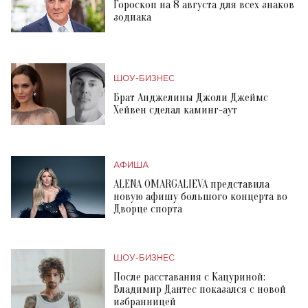
Гороскоп на 8 августа для всех знаков
зодиака
ШОУ-БИЗНЕС
Брат Анджелины Джоли Джеймс
Хейвен сделал каминг-аут
АФИША
ALENA OMARGALIEVA представила
новую афишу большого концерта во
Дворце спорта
ШОУ-БИЗНЕС
После расставания с Кацуриной:
Владимир Дантес показался с новой
избранницей