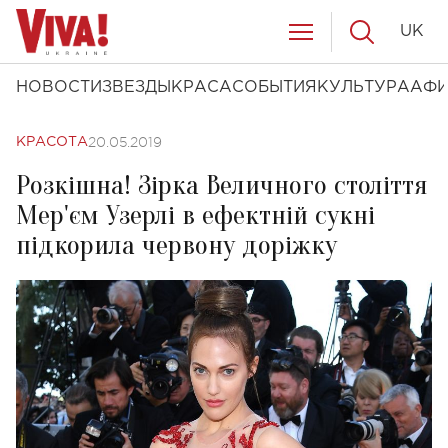
UK
НОВОСТИ
ЗВЕЗДЫ
КРАСА
СОБЫТИЯ
КУЛЬТУРА
АФ
20.05.2019
КРАСОТА
Розкішна! Зірка Величного століття
Мер'єм Узерлі в ефектній сукні
підкорила червону доріжку