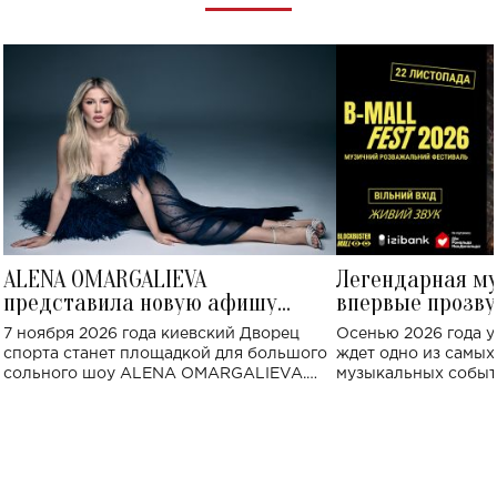
ALENA OMARGALIEVA
Легендарная м
представила новую афишу
впервые прозву
большого концерта во Дворце
Украине: где со
7 ноября 2026 года киевский Дворец
Осенью 2026 года у
спорта
спорта станет площадкой для большого
ждет одно из самы
сольного шоу ALENA OMARGALIEVA.
музыкальных событ
Концерт получил символичное название
«Не пьяная — влюбленная».