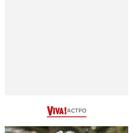
АСТРО