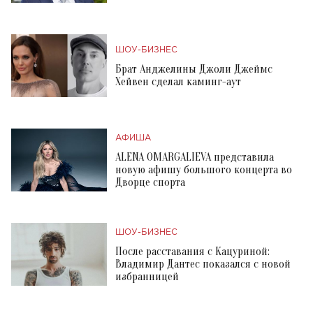
ШОУ-БИЗНЕС
Брат Анджелины Джоли Джеймс
Хейвен сделал каминг-аут
АФИША
ALENA OMARGALIEVA представила
новую афишу большого концерта во
Дворце спорта
ШОУ-БИЗНЕС
После расставания с Кацуриной:
Владимир Дантес показался с новой
избранницей