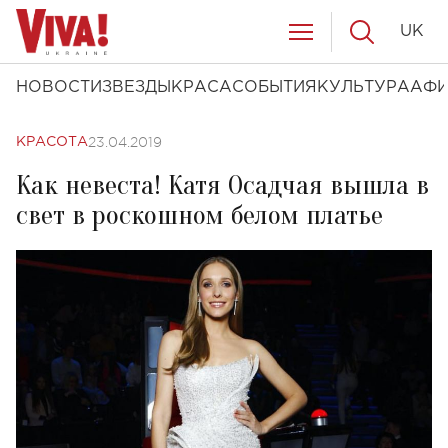
UK
НОВОСТИ
ЗВЕЗДЫ
КРАСА
СОБЫТИЯ
КУЛЬТУРА
АФ
23.04.2019
КРАСОТА
Как невеста! Катя Осадчая вышла в
свет в роскошном белом платье