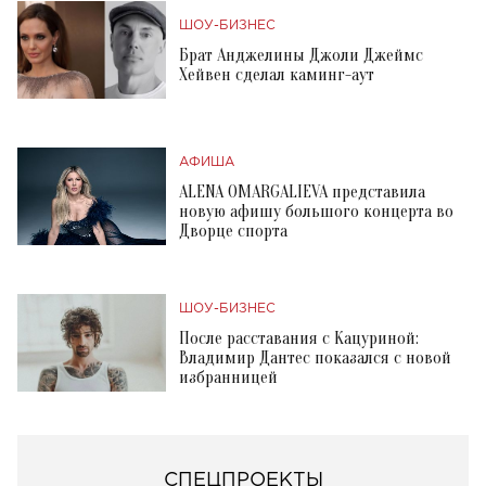
ШОУ-БИЗНЕС
Брат Анджелины Джоли Джеймс
Хейвен сделал каминг-аут
АФИША
ALENA OMARGALIEVA представила
новую афишу большого концерта во
Дворце спорта
ШОУ-БИЗНЕС
После расставания с Кацуриной:
Владимир Дантес показался с новой
избранницей
СПЕЦПРОЕКТЫ