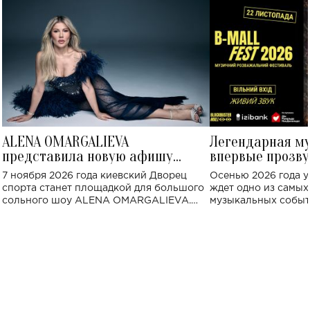
ALENA OMARGALIEVA
Легендарная м
представила новую афишу
впервые прозву
большого концерта во Дворце
Украине: где со
7 ноября 2026 года киевский Дворец
Осенью 2026 года у
спорта
спорта станет площадкой для большого
ждет одно из самы
сольного шоу ALENA OMARGALIEVA.
музыкальных событ
Концерт получил символичное название
«Не пьяная — влюбленная».