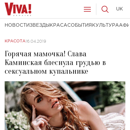
UK
НОВОСТИ
ЗВЕЗДЫ
КРАСА
СОБЫТИЯ
КУЛЬТУРА
АФ
16.04.2019
КРАСОТА
Горячая мамочка! Слава
Каминская блеснула грудью в
сексуальном купальнике