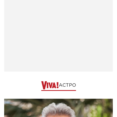
АСТРО