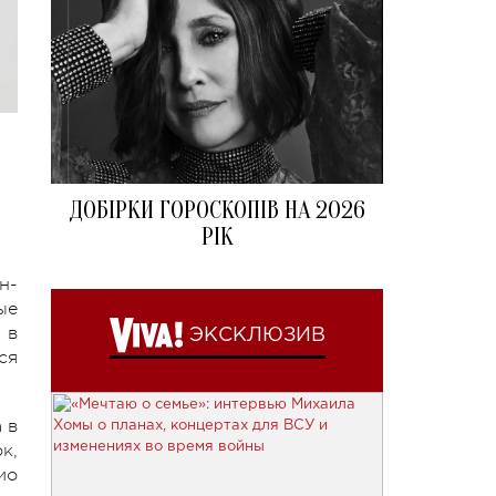
ДОБІРКИ ГОРОСКОПІВ НА 2026
РІК
н-
ые
 в
ЭКСКЛЮЗИВ
ся
 в
к,
ио