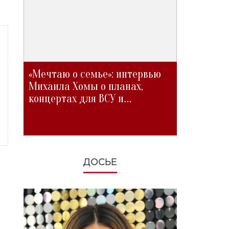
«Мечтаю о семье»: интервью
Михаила Хомы о планах,
концертах для ВСУ и
изменениях во время войны
ДОСЬЕ