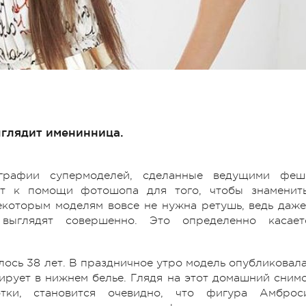
ыглядит именинница.
графии супермоделей, сделанные ведущими феш
ют к помощи фотошопа для того, чтобы знаменит
екоторым моделям вовсе не нужна ретушь, ведь даже
выглядят совершенно. Это определенно касает
илось 38 лет. В праздничное утро модель опубликовала
зирует в нижнем белье. Глядя на этот домашний снимо
тки, становится очевидно, что фигура Амброс