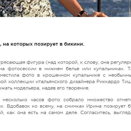
 на которых позирует в бикини.
трясающая фигура (над которой, к слову, она регуляр
 на фотосессии в нижнем белье или купальниках. Т
азместила фото в крошечном купальнике с необычн
вой коллекции итальянского дизайнера Риккардо Тиш
жать модельера, надев его творение.
а несколько часов фото собрало множество отмет
х. Вдобавок ко всему, на снимках Ирина позирует б
, как она есть на самом деле. Согласитесь, выгляд