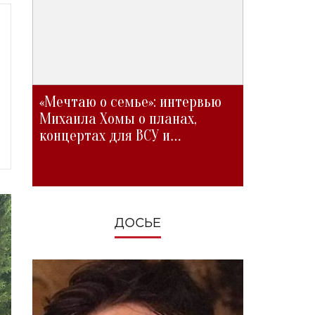
«Мечтаю о семье»: интервью
Михаила Хомы о планах,
концертах для ВСУ и
изменениях во время войны
ДОСЬЕ