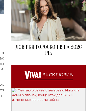
ДОБІРКИ ГОРОСКОПІВ НА 2026
РІК
но
ак
ым
и.
ЭКСКЛЮЗИВ
ок
ез
ит