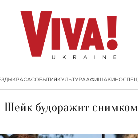
ЕЗДЫ
КРАСА
СОБЫТИЯ
КУЛЬТУРА
АФИША
КИНО
СПЕЦ
а Шейк будоражит снимком