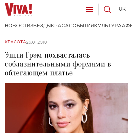
UK
НОВОСТИ
ЗВЕЗДЫ
КРАСА
СОБЫТИЯ
КУЛЬТУРА
АФ
26.01.2018
КРАСОТА
Эшли Грэм похвасталась
соблазнительными формами в
облегающем платье