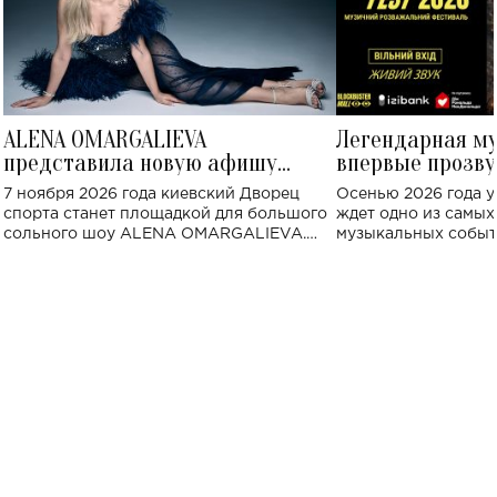
ALENA OMARGALIEVA
Легендарная м
представила новую афишу
впервые прозву
большого концерта во Дворце
Украине: где со
7 ноября 2026 года киевский Дворец
Осенью 2026 года у
спорта
спорта станет площадкой для большого
ждет одно из самы
сольного шоу ALENA OMARGALIEVA.
музыкальных событ
Концерт получил символичное название
«Не пьяная — влюбленная».