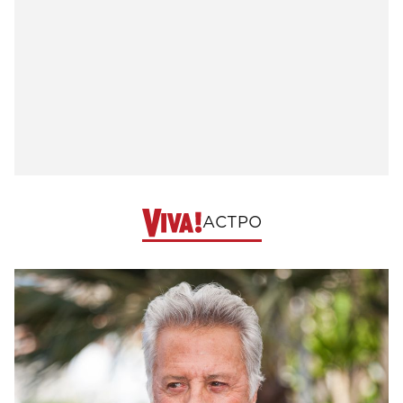
АСТРО