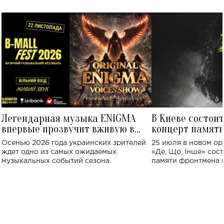
Легендарная музыка ENIGMA
В Киеве состои
впервые прозвучит вживую в
концерт памят
Украине: где состоится концерт
Клименко: более
Осенью 2026 года украинских зрителей
25 июля в новом op
исполнят песн
ждет одно из самых ожидаемых
«Де, Що, Інше» сос
музыкальных событий сезона.
памяти фронтмена
Михаила Клименко. 
особенный музыкал
посвященный артист
стало символом ис
настоящей любви.