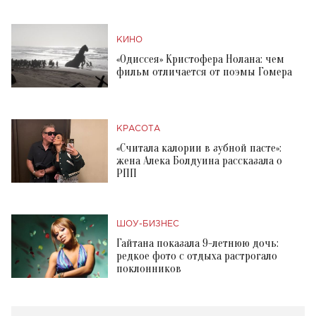
КИНО
«Одиссея» Кристофера Нолана: чем
фильм отличается от поэмы Гомера
КРАСОТА
«Считала калории в зубной пасте»:
жена Алека Болдуина рассказала о
РПП
ШОУ-БИЗНЕС
Гайтана показала 9-летнюю дочь:
редкое фото с отдыха растрогало
поклонников