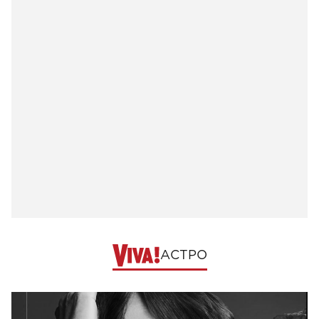
АСТРО