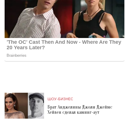
ШОУ-БИЗНЕС
Брат Анджелины Джоли Джеймс
Хейвен сделал каминг-аут