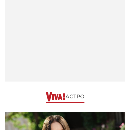
АСТРО