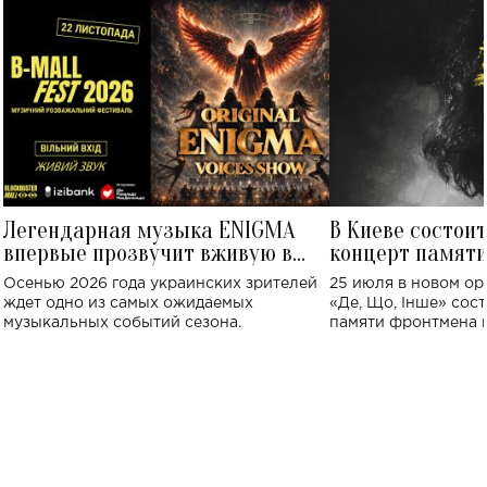
Легендарная музыка ENIGMA
В Киеве состои
впервые прозвучит вживую в
концерт памят
Украине: где состоится концерт
Клименко: более
Осенью 2026 года украинских зрителей
25 июля в новом op
исполнят песн
ждет одно из самых ожидаемых
«Де, Що, Інше» сос
музыкальных событий сезона.
памяти фронтмена
Михаила Клименко. 
особенный музыкал
посвященный артист
стало символом ис
настоящей любви.