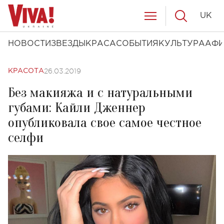
UK
НОВОСТИ
ЗВЕЗДЫ
КРАСА
СОБЫТИЯ
КУЛЬТУРА
АФ
26.03.2019
КРАСОТА
Без макияжа и с натуральными
губами: Кайли Дженнер
опубликовала свое самое честное
селфи