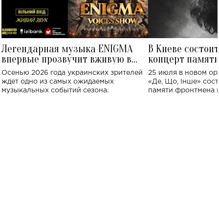
Легендарная музыка ENIGMA
В Киеве состои
впервые прозвучит вживую в
концерт памят
Украине: где состоится концерт
Клименко: более
Осенью 2026 года украинских зрителей
25 июля в новом op
исполнят песн
ждет одно из самых ожидаемых
«Де, Що, Інше» сос
музыкальных событий сезона.
памяти фронтмена
Михаила Клименко. 
особенный музыкал
посвященный артист
стало символом ис
настоящей любви.