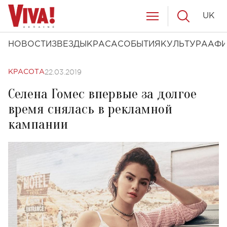
UK
НОВОСТИ
ЗВЕЗДЫ
КРАСА
СОБЫТИЯ
КУЛЬТУРА
АФ
22.03.2019
КРАСОТА
Селена Гомес впервые за долгое
время снялась в рекламной
кампании