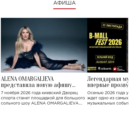
АФИША
ALENA OMARGALIEVA
Легендарная м
представила новую афишу
впервые прозву
большого концерта во Дворце
Украине: где со
7 ноября 2026 года киевский Дворец
Осенью 2026 года у
спорта
спорта станет площадкой для большого
ждет одно из самы
сольного шоу ALENA OMARGALIEVA.
музыкальных событ
Концерт получил символичное название
«Не пьяная — влюбленная».