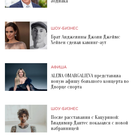
зодиака
ШОУ-БИЗНЕС
Брат Анджелины Джоли Джеймс
Хейвен сделал каминг-аут
АФИША
ALENA OMARGALIEVA представила
новую афишу большого концерта во
Дворце спорта
ШОУ-БИЗНЕС
После расставания с Кацуриной:
Владимир Дантес показался с новой
избранницей