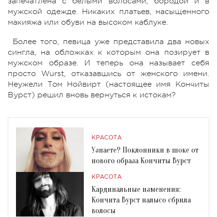
запечатлена с белыми волосами, бородой и в
мужской одежде. Никаких платьев, насыщенного
макияжа или обуви на высоком каблуке.
Более того, певица уже представила два новых
сингла, на обложках к которым она позирует в
мужском образе. И теперь она называет себя
просто Wurst, отказавшись от женского имени.
Неужели Том Нойвирт (настоящее имя Кончиты
Вурст) решил вновь вернуться к истокам?
КРАСОТА
Узнаете? Поклонники в шоке от
нового образа Кончиты Вурст
КРАСОТА
Кардинальные изменения:
Кончита Вурст налысо сбрила
волосы