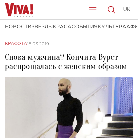
UK
НОВОСТИ
ЗВЕЗДЫ
КРАСА
СОБЫТИЯ
КУЛЬТУРА
АФ
18.03.2019
КРАСОТА
Снова мужчина? Кончита Вурст
распрощалась с женским образом