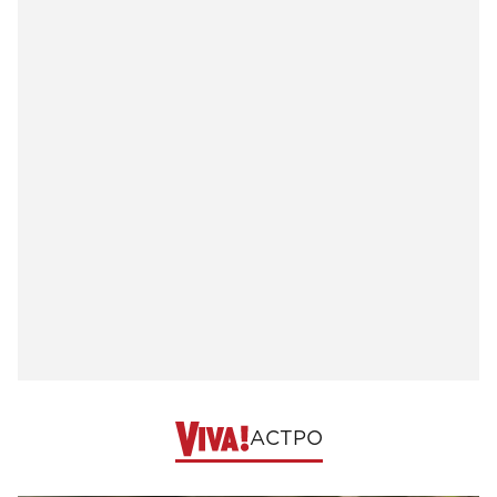
АСТРО