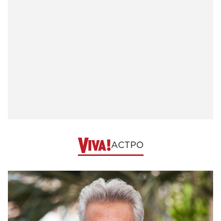
АСТРО