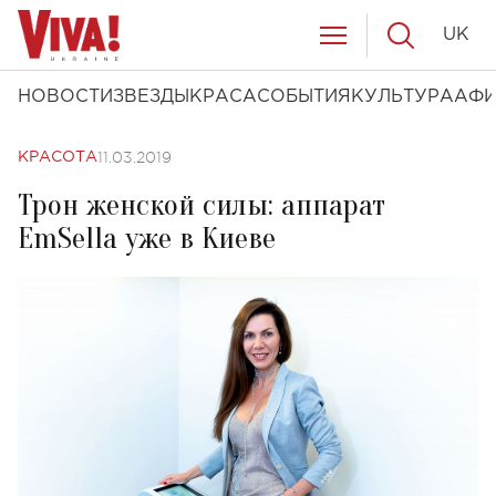
UK
НОВОСТИ
ЗВЕЗДЫ
КРАСА
СОБЫТИЯ
КУЛЬТУРА
АФ
11.03.2019
КРАСОТА
Трон женской силы: аппарат
EmSella уже в Киеве