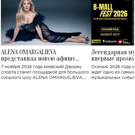
ALENA OMARGALIEVA
Легендарная м
представила новую афишу
впервые прозву
большого концерта во Дворце
Украине: где со
7 ноября 2026 года киевский Дворец
Осенью 2026 года у
спорта
спорта станет площадкой для большого
ждет одно из самы
сольного шоу ALENA OMARGALIEVA.
музыкальных событ
Концерт получил символичное название
«Не пьяная — влюбленная».