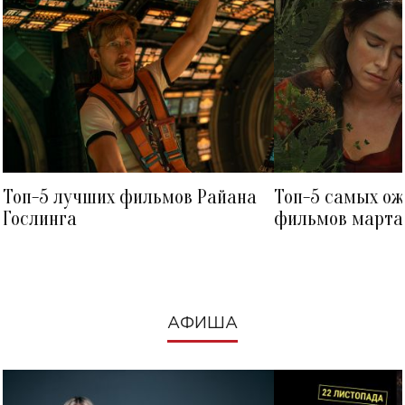
Топ-5 лучших фильмов Райана
Топ-5 самых о
Гослинга
фильмов марта 
посмотреть в к
АФИША