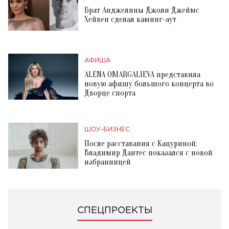
Брат Анджелины Джоли Джеймс
Хейвен сделал каминг-аут
АФИША
ALENA OMARGALIEVA представила
новую афишу большого концерта во
Дворце спорта
ШОУ-БИЗНЕС
После расставания с Кацуриной:
Владимир Дантес показался с новой
избранницей
СПЕЦПРОЕКТЫ