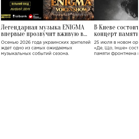
Легендарная музыка ENIGMA
В Киеве состои
впервые прозвучит вживую в
концерт памят
Украине: где состоится концерт
Клименко: более
Осенью 2026 года украинских зрителей
25 июля в новом op
исполнят песн
ждет одно из самых ожидаемых
«Де, Що, Інше» сос
музыкальных событий сезона.
памяти фронтмена
Михаила Клименко. 
особенный музыкал
посвященный артист
стало символом ис
настоящей любви.