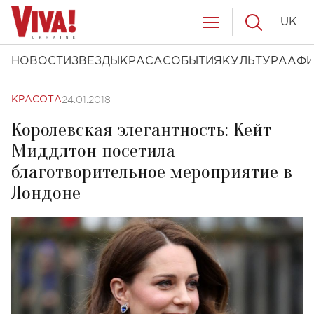
UK
НОВОСТИ
ЗВЕЗДЫ
КРАСА
СОБЫТИЯ
КУЛЬТУРА
АФ
24.01.2018
КРАСОТА
Королевская элегантность: Кейт
Миддлтон посетила
благотворительное мероприятие в
Лондоне