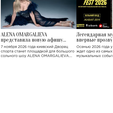
ALENA OMARGALIEVA
Легендарная м
представила новую афишу
впервые прозву
большого концерта во Дворце
Украине: где со
7 ноября 2026 года киевский Дворец
Осенью 2026 года у
спорта
спорта станет площадкой для большого
ждет одно из самы
сольного шоу ALENA OMARGALIEVA.
музыкальных событ
Концерт получил символичное название
«Не пьяная — влюбленная».