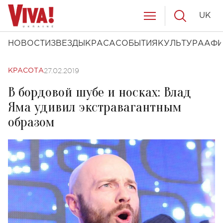
UK
НОВОСТИ
ЗВЕЗДЫ
КРАСА
СОБЫТИЯ
КУЛЬТУРА
АФ
27.02.2019
КРАСОТА
В бордовой шубе и носках: Влад
Яма удивил экстравагантным
образом