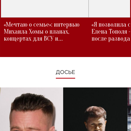
«Мечтаю о семье»: интервью
«Я позволила 
Михаила Хомы о планах,
Елена Тополя 
концертах для ВСУ и
после развода
изменениях во время войны
ДОСЬЕ