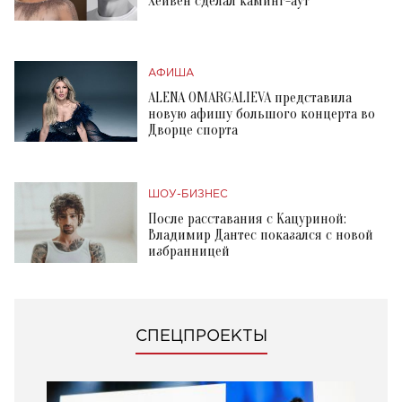
Хейвен сделал каминг-аут
АФИША
ALENA OMARGALIEVA представила
новую афишу большого концерта во
Дворце спорта
ШОУ-БИЗНЕС
После расставания с Кацуриной:
Владимир Дантес показался с новой
избранницей
СПЕЦПРОЕКТЫ