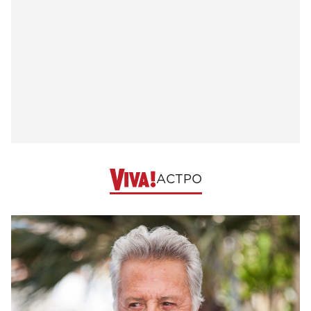
АСТРО