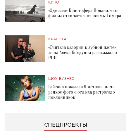
КИНО
«Одиссея» Кристофера Нолана: чем
фильм отличается от поэмы Гомера
КРАСОТА
«Считала калории в зубной пасте»:
жена Алека Болдуина рассказала о
РПП
ШОУ-БИЗНЕС
Гайтана показала 9-летнюю дочь:
редкое фото с отдыха растрогало
поклонников
СПЕЦПРОЕКТЫ