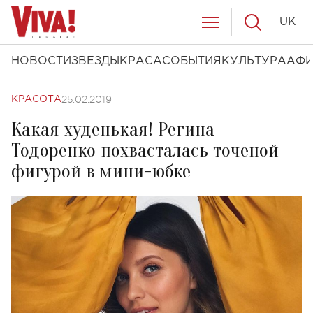
UK
НОВОСТИ
ЗВЕЗДЫ
КРАСА
СОБЫТИЯ
КУЛЬТУРА
АФ
25.02.2019
КРАСОТА
Какая худенькая! Регина
Тодоренко похвасталась точеной
фигурой в мини-юбке