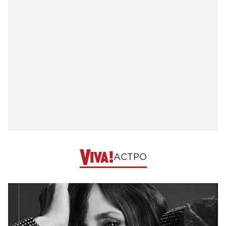
АСТРО