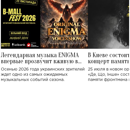
Легендарная музыка ENIGMA
В Киеве состои
впервые прозвучит вживую в
концерт памят
Украине: где состоится концерт
Клименко: более
Осенью 2026 года украинских зрителей
25 июля в новом op
исполнят песн
ждет одно из самых ожидаемых
«Де, Що, Інше» сос
музыкальных событий сезона.
памяти фронтмена
Михаила Клименко. 
особенный музыкал
посвященный артист
стало символом ис
настоящей любви.