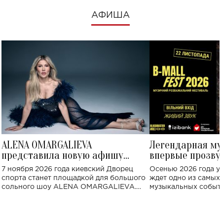
АФИША
ALENA OMARGALIEVA
Легендарная м
представила новую афишу
впервые прозву
большого концерта во Дворце
Украине: где со
7 ноября 2026 года киевский Дворец
Осенью 2026 года у
спорта
спорта станет площадкой для большого
ждет одно из самы
сольного шоу ALENA OMARGALIEVA.
музыкальных событ
Концерт получил символичное название
«Не пьяная — влюбленная».