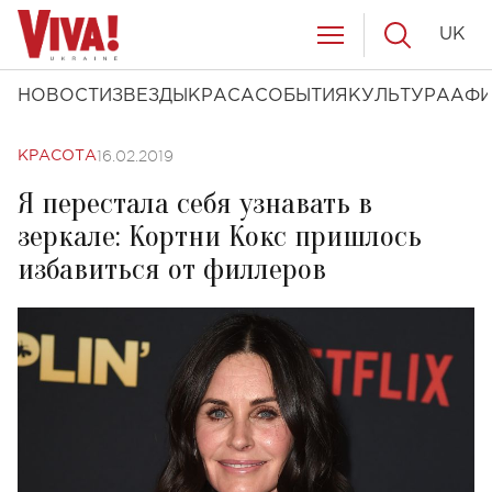
UK
НОВОСТИ
ЗВЕЗДЫ
КРАСА
СОБЫТИЯ
КУЛЬТУРА
АФ
16.02.2019
КРАСОТА
Я перестала себя узнавать в
зеркале: Кортни Кокс пришлось
избавиться от филлеров