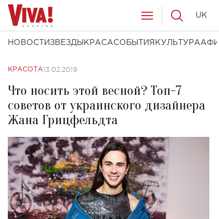
UK
НОВОСТИ
ЗВЕЗДЫ
КРАСА
СОБЫТИЯ
КУЛЬТУРА
АФ
13.02.2019
КРАСОТА
Что носить этой весной? Топ-7
советов от украинского дизайнера
Жана Грицфельдта