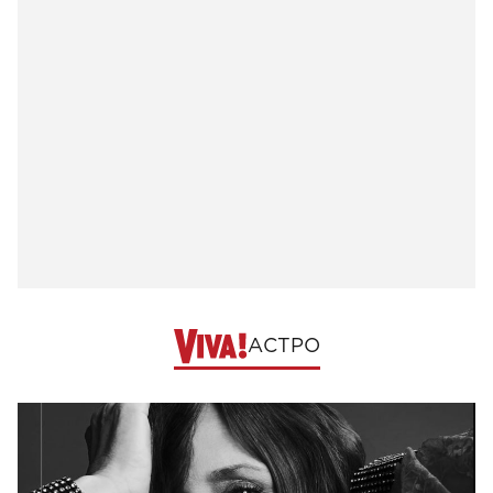
АСТРО